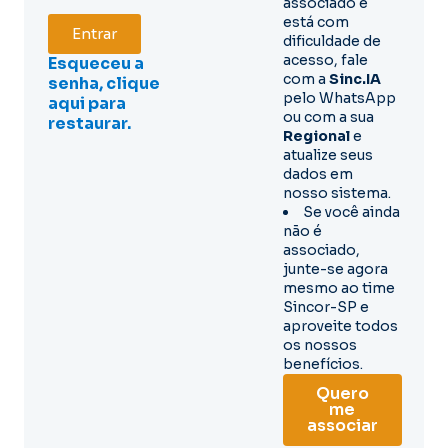
associado e
está com
Entrar
dificuldade de
acesso, fale
Esqueceu a
com a
Sinc.IA
senha, clique
pelo WhatsApp
aqui para
ou com a sua
restaurar.
Regional
e
atualize seus
dados em
nosso sistema.
Se você ainda
não é
associado,
junte-se agora
mesmo ao time
Sincor-SP e
aproveite todos
os nossos
benefícios.
Quero
me
associar