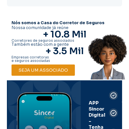
Nós somos a Casa do Corretor de Seguros
Nossa comunidade já reúne
+ 
10.8
 Mil
Corretores de seguros associados
Também estão com a gente
+ 
3.5
 Mil
Empresas corretoras
e seguros associadas
SEJA UM ASSOCIADO
Car
Dig
Ass
APP
Sincor
Pre
Digital
-
Men
Tenha