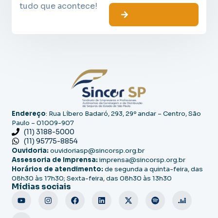
tudo que acontece!
Endereço
: Rua Líbero Badaró, 293, 29º andar – Centro, São
Paulo – 01009-907
(11) 3188-5000
(11) 95775-8854
Ouvidoria:
ouvidoriasp@sincorsp.org.br
Assessoria de Imprensa:
imprensa@sincorsp.org.br
Horários de atendimento:
de segunda a quinta-feira, das
08h30 às 17h30; Sexta-feira, das 08h30 às 13h30
Mídias sociais