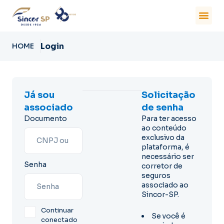
Login
HOME
Já sou
Solicitação
associado
de senha
Documento
Para ter acesso
ao conteúdo
exclusivo da
plataforma, é
necessário ser
Senha
corretor de
seguros
associado ao
Sincor-SP.
Continuar
Se você é
conectado