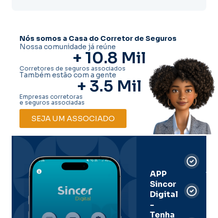
Nós somos a Casa do Corretor de Seguros
Nossa comunidade já reúne
+ 
10.8
 Mil
Corretores de seguros associados
Também estão com a gente
+ 
3.5
 Mil
Empresas corretoras
e seguros associadas
SEJA UM ASSOCIADO
Car
Dig
Ass
APP
Sincor
Pre
Digital
-
Men
Tenha