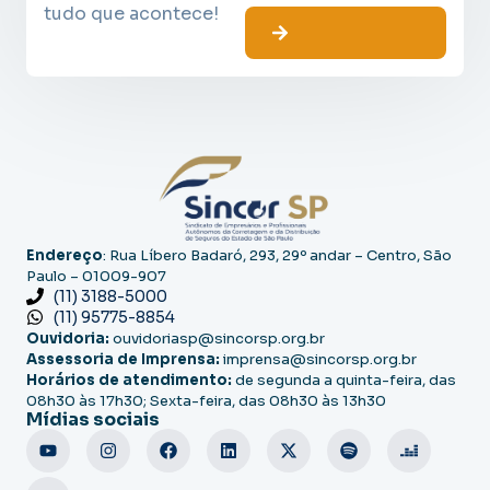
tudo que acontece!
Endereço
: Rua Líbero Badaró, 293, 29º andar – Centro, São
Paulo – 01009-907
(11) 3188-5000
(11) 95775-8854
Ouvidoria:
ouvidoriasp@sincorsp.org.br
Assessoria de Imprensa:
imprensa@sincorsp.org.br
Horários de atendimento:
de segunda a quinta-feira, das
08h30 às 17h30; Sexta-feira, das 08h30 às 13h30
Mídias sociais