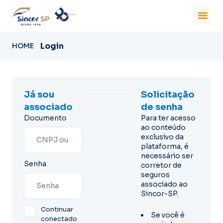
Login
HOME
Já sou
Solicitação
associado
de senha
Documento
Para ter acesso
ao conteúdo
exclusivo da
plataforma, é
necessário ser
Senha
corretor de
seguros
associado ao
Sincor-SP.
Continuar
Se você é
conectado