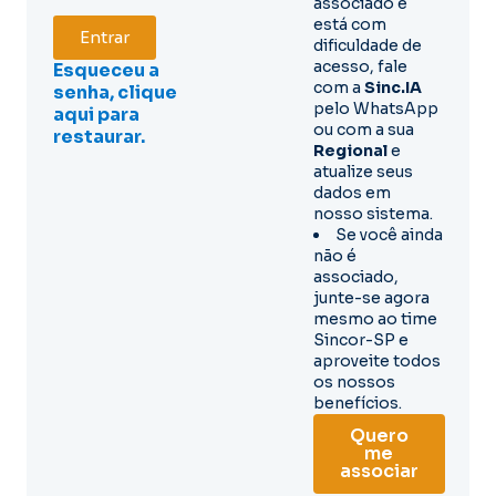
associado e
está com
Entrar
dificuldade de
acesso, fale
Esqueceu a
com a
Sinc.IA
senha, clique
pelo WhatsApp
aqui para
ou com a sua
restaurar.
Regional
e
atualize seus
dados em
nosso sistema.
Se você ainda
não é
associado,
junte-se agora
mesmo ao time
Sincor-SP e
aproveite todos
os nossos
benefícios.
Quero
me
associar