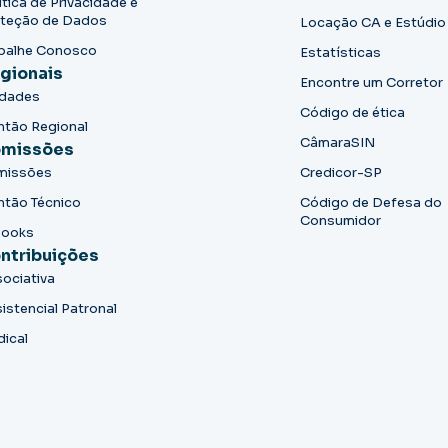
ítica de Privacidade e
teção de Dados
Locação CA e Estúdio
balhe Conosco
Estatísticas
gionais
Encontre um Corretor
idades
Código de ética
ntão Regional
CâmaraSIN
missões
missões
Credicor-SP
ntão Técnico
Código de Defesa do
Consumidor
books
ntribuições
ociativa
istencial Patronal
dical