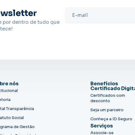
wsletter
e por dentro de tudo que
tece!
bre nós
Benefícios
Certificado Digit
titucional
Certificados com
etoria
desconto
tal Transparência
Seja um parceiro
atuto Social
Conheça a ID Seguro
Serviços
grama de Gestão
Associe-se