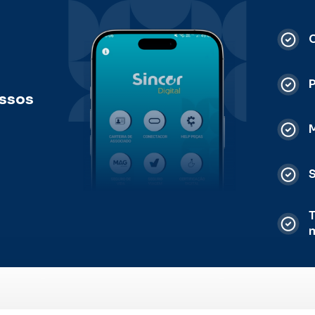
C
ossos
M
S
T