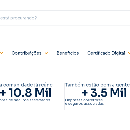
Contribuições
Benefícios
Certificado Digital
a comunidade já reúne
Também estão com a gente
+ 
10.8
 Mil
+ 
3.5
 Mil
ores de seguros associados
Empresas corretoras
e seguros associadas