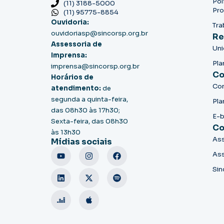
Pol
(11) 3188-5000
Pro
(11) 95775-8854
Ouvidoria:
Tra
ouvidoriasp@sincorsp.org.br
Re
Assessoria de
Un
Imprensa:
Pla
imprensa@sincorsp.org.br
Co
Horários de
Co
atendimento:
de
segunda a quinta-feira,
Pla
das 08h30 às 17h30;
E-
Sexta-feira, das 08h30
Co
às 13h30
Ass
Mídias sociais
Ass
Sin