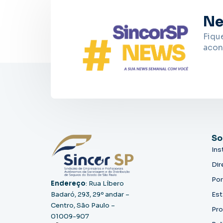
Ne
Fiqu
acon
So
Ins
Dir
Por
Endereço
: Rua Líbero
Badaró, 293, 29º andar –
Est
Centro, São Paulo –
Pro
01009-907