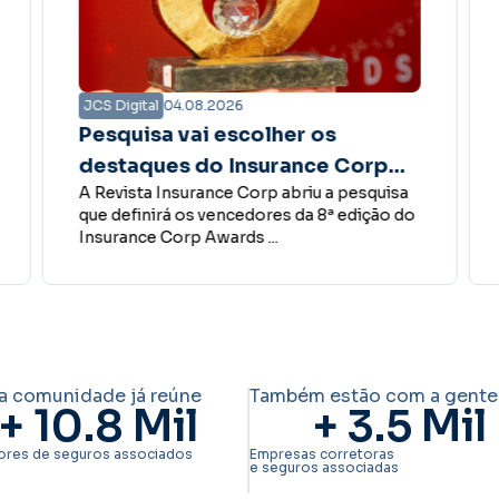
JCS Digital
04.08.2026
Pesquisa vai escolher os
destaques do Insurance Corp
A Revista Insurance Corp abriu a pesquisa
Awards 2026
que definirá os vencedores da 8ª edição do
Insurance Corp Awards ...
a comunidade já reúne
Também estão com a gente
+ 
10.8
 Mil
+ 
3.5
 Mil
ores de seguros associados
Empresas corretoras
e seguros associadas