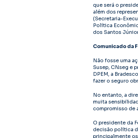
que será o presid
além dos represen
(Secretaria-Execu
Política Econômic
dos Santos Júnior
Comunicado da F
Não fosse uma aç
Susep, CNseg e pr
DPEM, a Bradesco 
fazer o seguro ob
No entanto, a dir
muita sensibilida
compromisso de ad
O presidente da F
decisão política 
principalmente os 