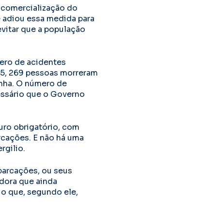
a comercialização do
e adiou essa medida para
vitar que a população
mero de acidentes
15, 269 pessoas morreram
nha. O número de
essário que o Governo
ro obrigatório, com
rcações. E não há uma
rgilio.
barcações, ou seus
adora que ainda
o que, segundo ele,