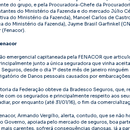
ente do grupo, e pela Procuradora-Chefe da Procuradori
tantes do Ministério da Fazenda e do mercado Júlio C
tiva do Ministério da Fazenda), Manoel Carlos de Castro
a do Ministério da Fazenda), Jayme Brasil Garfinkel (C
 (Fenacor).
enacor
ão emergencial capitaneada pela FENACOR que articulo
incipalmente junto a única seguradora que vinha aceit
Seguros, desde o dia 1º deste mês de janeiro ninguém 
rigatório de Danos pessoais causados por embarcações
etoria da Federação obteve da Bradesco Seguros, que, 
de com os segurados e principalmente respeito aos seus
iar, por enquanto (até 31/01/16), o fim da comercializa
enacor, Armando Vergilio, alerta, contudo, que se não 
do Governo, apoiada pelo mercado de seguros, boa part
mais carentes, sofrerá consequências danosas, já a part