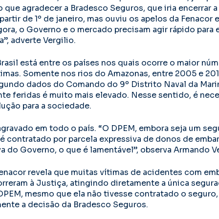
 que agradecer a Bradesco Seguros, que iria encerrar 
artir de 1º de janeiro, mas ouviu os apelos da Fenacor 
ora, o Governo e o mercado precisam agir rápido para e
, adverte Vergilio.
Brasil está entre os países nos quais ocorre o maior nú
timas. Somente nos rios do Amazonas, entre 2005 e 20
egundo dados do Comando do 9º Distrito Naval da Mari
e feridas é muito mais elevado. Nesse sentido, é nec
ução para a sociedade.
gravado em todo o país. “O DPEM, embora seja um segu
 é contratado por parcela expressiva de donos de emba
iva do Governo, o que é lamentável”, observa Armando Ve
enacor revela que muitas vítimas de acidentes com em
correram à Justiça, atingindo diretamente a única segur
DPEM, mesmo que ela não tivesse contratado o seguro, 
amente a decisão da Bradesco Seguros.