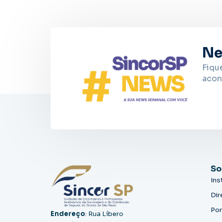
Ne
Fiqu
acon
So
Ins
Dir
Por
Endereço
: Rua Líbero