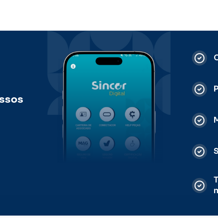
C
ossos
M
S
T