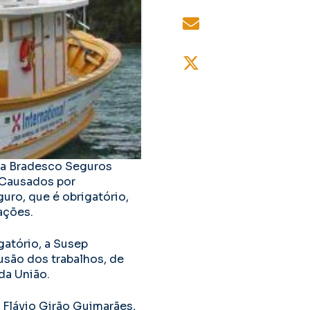
 a Bradesco Seguros
 Causados por
guro, que é obrigatório,
ações.
gatório, a Susep
usão dos trabalhos, de
 da União.
 Flávio Girão Guimarães,