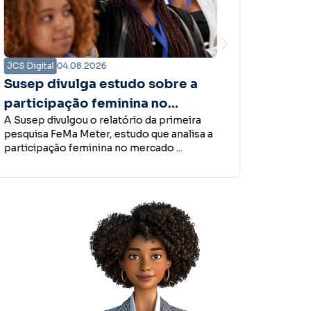
JCS Digital
04.08.2026
JCS Digi
Susep divulga estudo sobre a
Artigo
Por Ant
participação feminina no
gente f
A Susep divulgou o relatório da primeira
mercado de seguros
vaticina
pesquisa FeMa Meter, estudo que analisa a
apontand
participação feminina no mercado ...