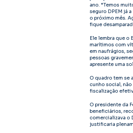
ano. “Temos muito
seguro DPEM já a p
o próximo mês. Ag
fique desamparada”
Ele lembra que o 
marítimos com ví
em naufrágios, s
pessoas gravement
apresente uma sol
O quadro tem se a
cunho social, não
fiscalização efet
O presidente da F
beneficiários, re
comercializava o 
justificaria plen