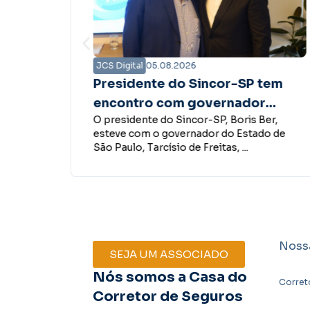
JCS Digital
05.08.2026
Santos
Presidente do Sincor-SP tem
e
encontro com governador
, 4 de
O presidente do Sincor-SP, Boris Ber,
Tarcísio de Freitas para
Summit –
esteve com o governador do Estado de
fortalecer diálogo em prol do
São Paulo, Tarcísio de Freitas, ...
mercado de seguros
Noss
SEJA UM ASSOCIADO
Nós somos a Casa do
Corret
Corretor de Seguros