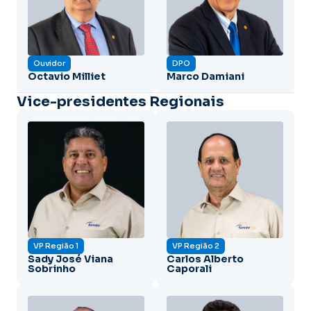
Ouvidor
DPO
Octavio Milliet
Marco Damiani
Vice-presidentes Regionais
VP Região 1
VP Região 2
Sady José Viana
Carlos Alberto
Sobrinho
Caporali