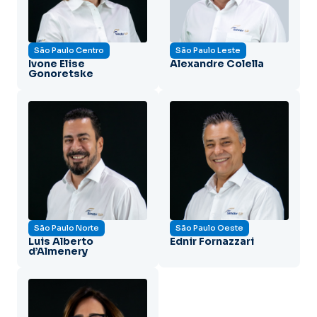
São Paulo Centro
São Paulo Leste
Ivone Elise
Alexandre Colella
Gonoretske
São Paulo Norte
São Paulo Oeste
Luis Alberto
Ednir Fornazzari
d’Almenery