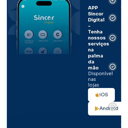
Dig
Ass
APP
Sincor
Pre
Digital
-
Men
Tenha
e
nossos
pal
serviços
onl
na
palma
Sua
da
apó
de
mão
seg
Disponível
de 
nas
lojas
Tod
as
iOS
not
de
Android
seg
no
me
lug