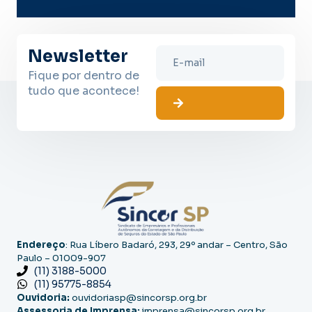
Newsletter
Fique por dentro de
tudo que acontece!
Endereço
: Rua Líbero Badaró, 293, 29º andar – Centro, São
Paulo – 01009-907
(11) 3188-5000
(11) 95775-8854
Ouvidoria:
ouvidoriasp@sincorsp.org.br
Assessoria de Imprensa:
imprensa@sincorsp.org.br