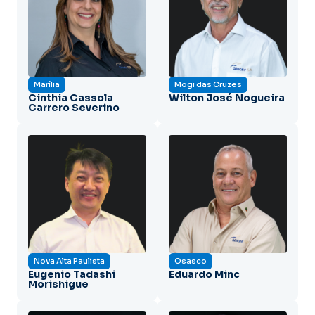
Marília
Mogi das Cruzes
Cinthia Cassola
Wilton José Nogueira
Carrero Severino
Nova Alta Paulista
Osasco
Eugenio Tadashi
Eduardo Minc
Morishigue