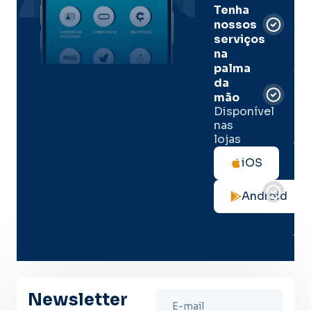
Men
Tenha
e
nossos
pal
serviços
onl
na
palma
Sua
da
apó
de
mão
seg
Disponível
de 
nas
lojas
Tod
as
iOS
not
de
Android
seg
no
me
lug
Newsletter