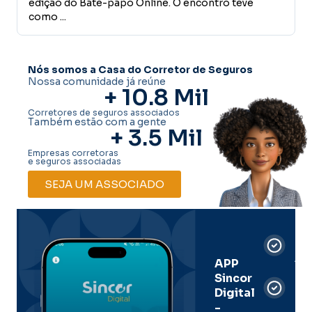
edição do Bate-papo Online. O encontro teve
como ...
Nós somos a Casa do Corretor de Seguros
Nossa comunidade já reúne
+ 
10.8
 Mil
Corretores de seguros associados
Também estão com a gente
+ 
3.5
 Mil
Empresas corretoras
e seguros associadas
SEJA UM ASSOCIADO
Car
Dig
Ass
APP
Sincor
Pre
Digital
-