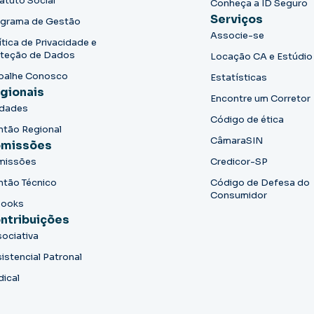
atuto Social
Conheça a ID Seguro
Serviços
grama de Gestão
Associe-se
ítica de Privacidade e
teção de Dados
Locação CA e Estúdio
balhe Conosco
Estatísticas
gionais
Encontre um Corretor
idades
Código de ética
ntão Regional
CâmaraSIN
missões
missões
Credicor-SP
ntão Técnico
Código de Defesa do
Consumidor
books
ntribuições
ociativa
istencial Patronal
dical