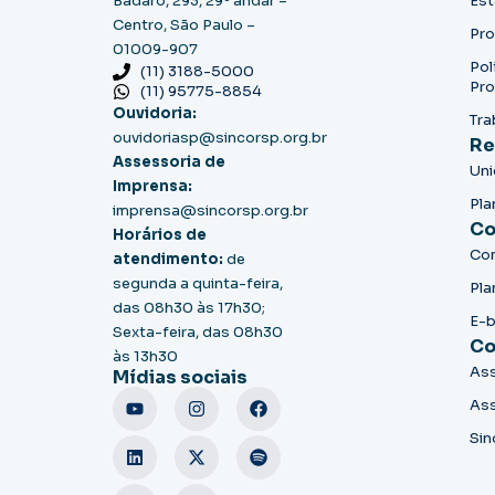
Badaró, 293, 29º andar –
Est
Centro, São Paulo –
Pro
01009-907
Pol
(11) 3188-5000
Pro
(11) 95775-8854
Ouvidoria:
Tra
ouvidoriasp@sincorsp.org.br
Re
Assessoria de
Un
Imprensa:
Pla
imprensa@sincorsp.org.br
Co
Horários de
Co
atendimento:
de
segunda a quinta-feira,
Pla
das 08h30 às 17h30;
E-
Sexta-feira, das 08h30
Co
às 13h30
Ass
Mídias sociais
Ass
Sin