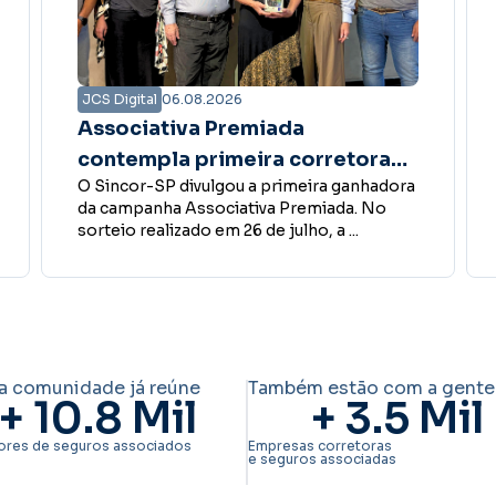
JCS Digital
06.08.2026
Bate-papo Online aborda
gestão, processos e delegação
a
No dia 6 de agosto, o Sincor-SP realizou
nas corretoras de seguros
mais uma edição do Bate-papo Online. O
encontro teve como ...
a comunidade já reúne
Também estão com a gente
+ 
10.8
 Mil
+ 
3.5
 Mil
ores de seguros associados
Empresas corretoras
e seguros associadas