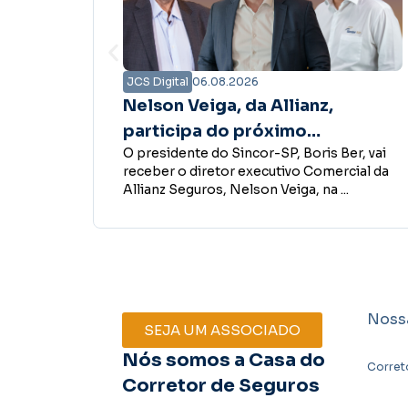
JCS Digital
06.08.2026
Associativa Premiada
contempla primeira corretora
Ber, vai
O Sincor-SP divulgou a primeira ganhador
de seguros com prêmio de R$ 5
rcial da
da campanha Associativa Premiada. No
mil
..
sorteio realizado em 26 de julho, a ...
Noss
SEJA UM ASSOCIADO
Nós somos a Casa do
Corret
Corretor de Seguros