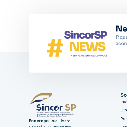
Ne
Fiqu
acon
So
Ins
Dir
Por
Endereço
: Rua Líbero