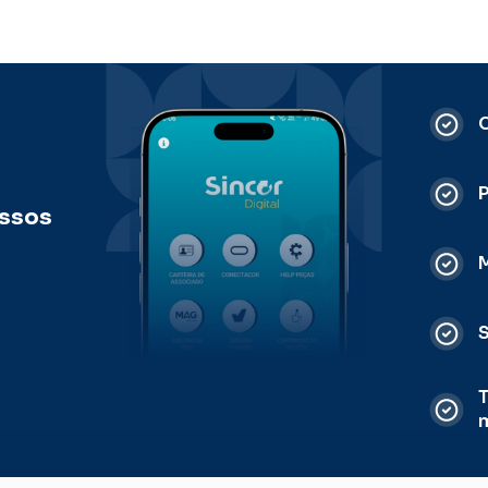
C
ossos
M
S
T