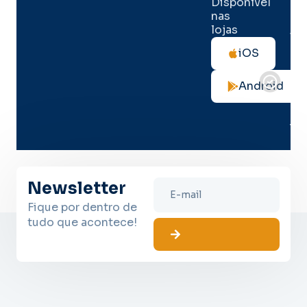
Disponível
de 
nas
lojas
Tod
as
iOS
not
de
Android
seg
no
me
lug
Newsletter
Fique por dentro de
tudo que acontece!