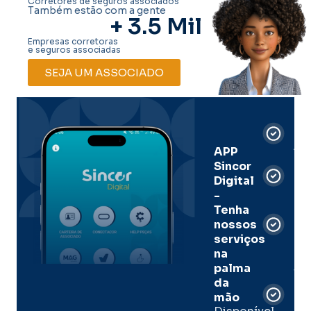
Corretores de seguros associados
Também estão com a gente
+ 
3.5
 Mil
Empresas corretoras
e seguros associadas
SEJA UM ASSOCIADO
Car
Dig
Ass
APP
Sincor
Pre
Digital
-
Men
Tenha
e
nossos
pal
serviços
onl
na
palma
Sua
da
apó
de
mão
seg