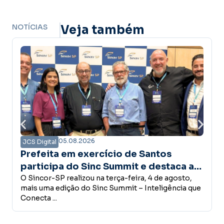
NOTÍCIAS
Veja também
05.08.2026
0
ital
JCS Digital
ita em exercício de Santos
Presiden
cipa do Sinc Summit e destaca a
com gove
rtância do seguro
r-SP realizou na terça-feira, 4 de agosto,
para fort
O president
ma edição do Sinc Summit – Inteligência que
governador 
mercado 
 ...
Freitas, ...