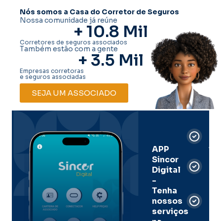
Nós somos a Casa do Corretor de Seguros
Nossa comunidade já reúne
+ 
10.8
 Mil
Corretores de seguros associados
Também estão com a gente
+ 
3.5
 Mil
Empresas corretoras
e seguros associadas
SEJA UM ASSOCIADO
Car
Dig
Ass
APP
Sincor
Pre
Digital
-
Men
Tenha
e
nossos
pal
serviços
onl