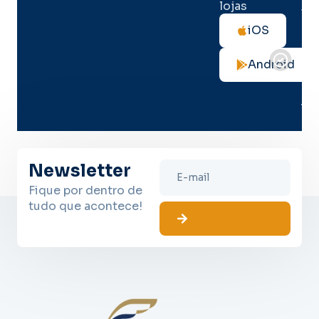
lojas
Tod
as
iOS
not
de
Android
seg
no
me
lug
Newsletter
Fique por dentro de
tudo que acontece!