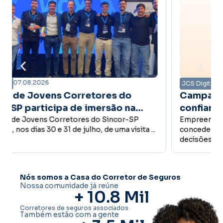
07.08.2026
JCS Digital
Campanha Amanhã Seguro mostra que
confiança é a base do
desenvolvimento econômico
Empreender, investir, contratar funcionários,
conceder crédito ou abrir um novo negócio são
decisões que fazem parte do desenvolvimento ...
Nós somos a Casa do Corretor de Seguros
Nossa comunidade já reúne
+ 
10.8
 Mil
Corretores de seguros associados
Também estão com a gente