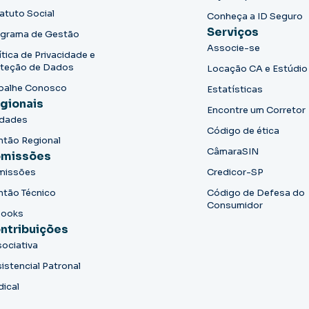
atuto Social
Conheça a ID Seguro
Serviços
grama de Gestão
Associe-se
ítica de Privacidade e
teção de Dados
Locação CA e Estúdio
balhe Conosco
Estatísticas
gionais
Encontre um Corretor
idades
Código de ética
ntão Regional
CâmaraSIN
missões
missões
Credicor-SP
ntão Técnico
Código de Defesa do
Consumidor
books
ntribuições
ociativa
istencial Patronal
dical