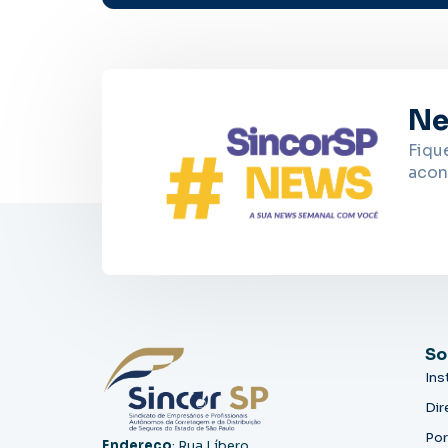
Ne
Fiqu
acon
So
Ins
Dir
Por
Endereço
: Rua Líbero