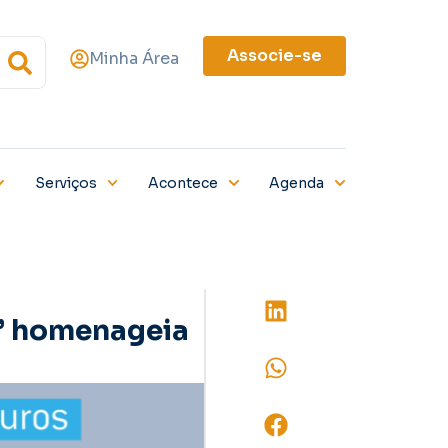
Associe-se
Minha Área
Serviços
Acontece
Agenda
” homenageia