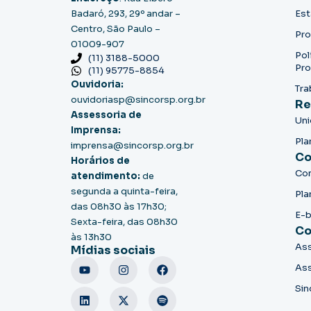
Badaró, 293, 29º andar –
Est
Centro, São Paulo –
Pro
01009-907
Pol
(11) 3188-5000
Pro
(11) 95775-8854
Ouvidoria:
Tra
ouvidoriasp@sincorsp.org.br
Re
Assessoria de
Un
Imprensa:
Pla
imprensa@sincorsp.org.br
Co
Horários de
Co
atendimento:
de
segunda a quinta-feira,
Pla
das 08h30 às 17h30;
E-
Sexta-feira, das 08h30
Co
às 13h30
Ass
Mídias sociais
Ass
Sin