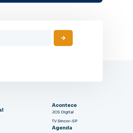
Acontece
al
JCS Digital
TV Sincor-SP
Agenda