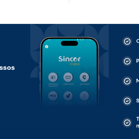
C
ossos
M
S
T