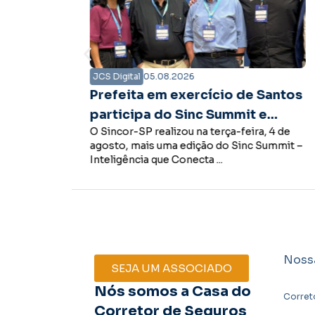
JCS Digital
05.08.2026
Santos
Presidente do Sincor-SP tem
e
encontro com governador
, 4 de
O presidente do Sincor-SP, Boris Ber,
Tarcísio de Freitas para
Summit –
esteve com o governador do Estado de
fortalecer diálogo em prol do
São Paulo, Tarcísio de Freitas, ...
mercado de seguros
Noss
SEJA UM ASSOCIADO
Nós somos a Casa do
Corret
Corretor de Seguros