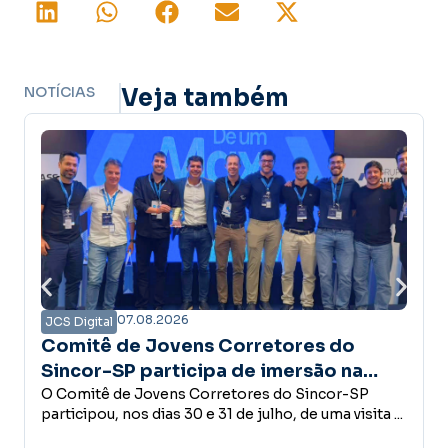
NOTÍCIAS
Veja também
07.08.2026
JCS Digital
orretores do
Campanha Amanhã Segur
 de imersão na
confiança é a base do
trutura do Grupo
tores do Sincor-SP
desenvolvimento econô
Empreender, investir, contratar 
e julho, de uma visita ...
conceder crédito ou abrir um no
decisões que fazem parte do des