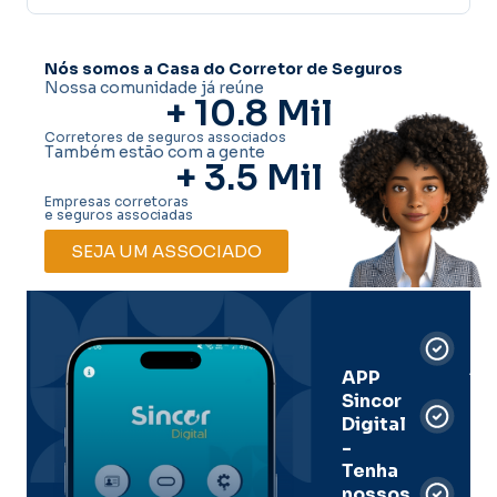
Nós somos a Casa do Corretor de Seguros
Nossa comunidade já reúne
+ 
10.8
 Mil
Corretores de seguros associados
Também estão com a gente
+ 
3.5
 Mil
Empresas corretoras
e seguros associadas
SEJA UM ASSOCIADO
Car
Dig
Ass
APP
Sincor
Pre
Digital
-
Men
Tenha
e
nossos