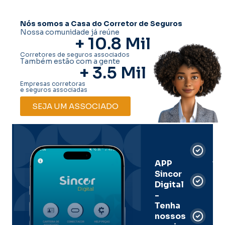
Nós somos a Casa do Corretor de Seguros
Nossa comunidade já reúne
+ 
10.8
 Mil
Corretores de seguros associados
Também estão com a gente
+ 
3.5
 Mil
Empresas corretoras
e seguros associadas
SEJA UM ASSOCIADO
Car
Dig
Ass
APP
Sincor
Pre
Digital
-
Men
Tenha
e
nossos
pal