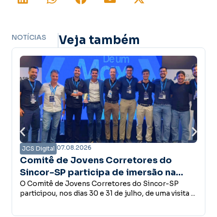
NOTÍCIAS
Veja também
6
07.08.2026
JCS Digital
ens Corretores do
Campanha Amanhã 
icipa de imersão na
confiança é a base
ece estrutura do Grupo
 Corretores do Sincor-SP
desenvolvimento 
Empreender, investir, con
30 e 31 de julho, de uma visita ...
conceder crédito ou abri
decisões que fazem parte