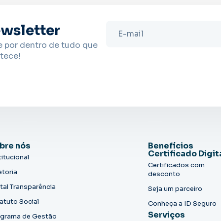
wsletter
e por dentro de tudo que
tece!
bre nós
Benefícios
Certificado Digit
titucional
Certificados com
etoria
desconto
tal Transparência
Seja um parceiro
atuto Social
Conheça a ID Seguro
Serviços
grama de Gestão