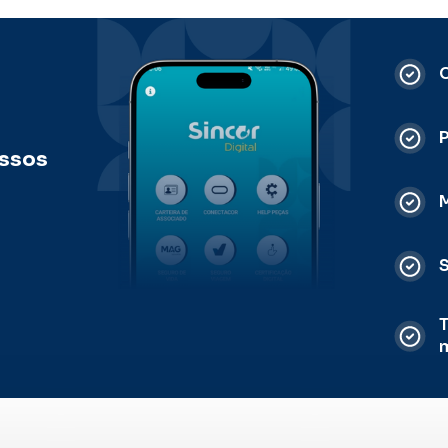
C
ossos
M
S
T