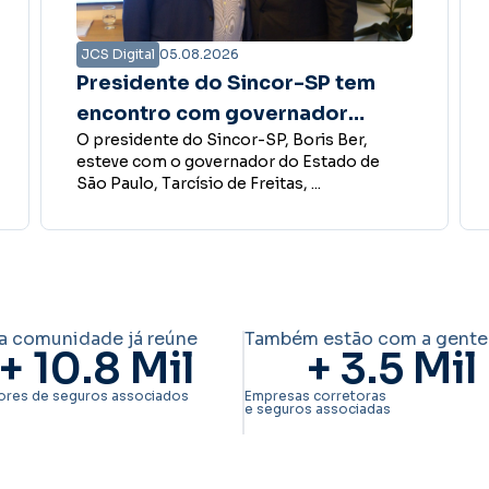
JCS Digital
04.08.2026
Pesquisa vai escolher os
destaques do Insurance Corp
A Revista Insurance Corp abriu a pesquisa
Awards 2026
que definirá os vencedores da 8ª edição do
Insurance Corp Awards ...
a comunidade já reúne
Também estão com a gente
+ 
10.8
 Mil
+ 
3.5
 Mil
ores de seguros associados
Empresas corretoras
e seguros associadas