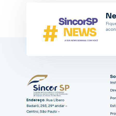
Ne
Fiqu
acon
So
Ins
Dir
Por
Endereço
: Rua Líbero
Badaró, 293, 29º andar –
Est
Centro, São Paulo –
Pro