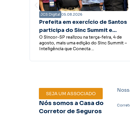
JCS Digital
05.08.2026
 Santos
Presidente do Sincor-SP tem
 e
encontro com governador
a, 4 de
O presidente do Sincor-SP, Boris Ber,
o
Tarcísio de Freitas para
 Summit –
esteve com o governador do Estado de
fortalecer diálogo em prol do
São Paulo, Tarcísio de Freitas, ...
mercado de seguros
Noss
SEJA UM ASSOCIADO
Nós somos a Casa do
Corret
Corretor de Seguros