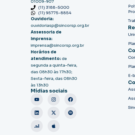
01009-907
Pol
(11) 3188-5000
Pro
(11) 95775-8854
Ouvidoria:
Tra
ouvidoriasp@sincorsp.org.br
Re
Assessoria de
Un
Imprensa:
Pla
imprensa@sincorsp.org.br
Co
Horários de
Co
atendimento:
de
segunda a quinta-feira,
Pla
das 08h30 às 17h30;
E-
Sexta-feira, das 08h30
Co
às 13h30
Ass
Mídias sociais
Ass
Sin