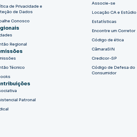
Associe-se
ítica de Privacidade e
teção de Dados
Locação CA e Estúdio
balhe Conosco
Estatísticas
gionais
Encontre um Corretor
idades
Código de ética
ntão Regional
CâmaraSIN
missões
missões
Credicor-SP
ntão Técnico
Código de Defesa do
Consumidor
books
ntribuições
ociativa
istencial Patronal
dical