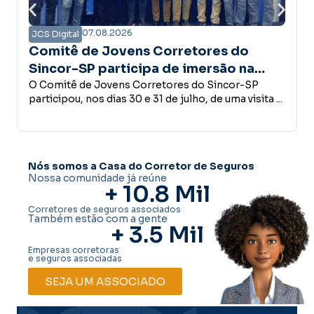
07.08.2026
JCS Digital
Comitê de Jovens Corretores do
Sincor-SP participa de imersão na
Maxpar e conhece estrutura do Grupo
O Comitê de Jovens Corretores do Sincor-SP
participou, nos dias 30 e 31 de julho, de uma visita ...
Autoglass
Nós somos a Casa do Corretor de Seguros
Nossa comunidade já reúne
+ 
10.8
 Mil
Corretores de seguros associados
Também estão com a gente
+ 
3.5
 Mil
Empresas corretoras
e seguros associadas
SEJA UM ASSOCIADO