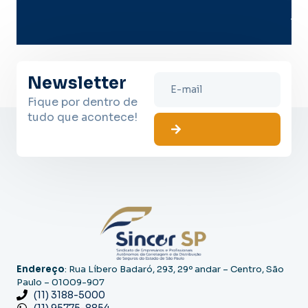
me
lug
Newsletter
Fique por dentro de
tudo que acontece!
Endereço
: Rua Líbero Badaró, 293, 29º andar – Centro, São
Paulo – 01009-907
(11) 3188-5000
(11) 95775-8854