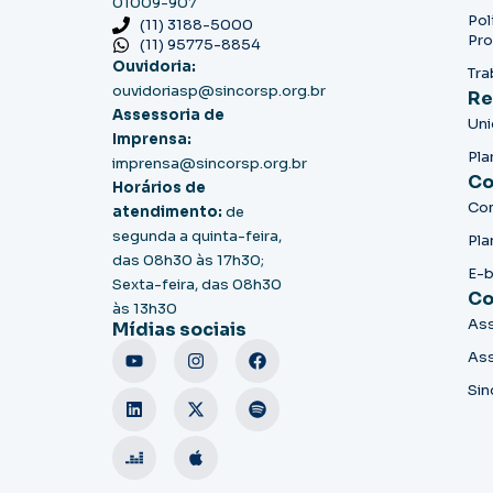
01009-907
Pol
(11) 3188-5000
Pro
(11) 95775-8854
Ouvidoria:
Tra
ouvidoriasp@sincorsp.org.br
Re
Assessoria de
Un
Imprensa:
Pla
imprensa@sincorsp.org.br
Co
Horários de
Co
atendimento:
de
segunda a quinta-feira,
Pla
das 08h30 às 17h30;
E-
Sexta-feira, das 08h30
Co
às 13h30
Ass
Mídias sociais
Ass
Sin