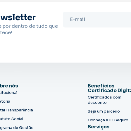
wsletter
e por dentro de tudo que
tece!
bre nós
Benefícios
Certificado Digit
titucional
Certificados com
etoria
desconto
tal Transparência
Seja um parceiro
atuto Social
Conheça a ID Seguro
Serviços
grama de Gestão