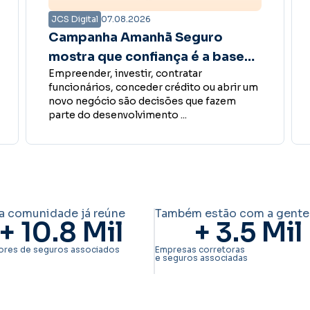
JCS Digital
06.08.2026
Nelson Veiga, da Allianz,
participa do próximo
O presidente do Sincor-SP, Boris Ber, vai
co
SincorCAST
um
receber o diretor executivo Comercial da
Allianz Seguros, Nelson Veiga, na ...
a comunidade já reúne
Também estão com a gente
+ 
10.8
 Mil
+ 
3.5
 Mil
ores de seguros associados
Empresas corretoras
e seguros associadas