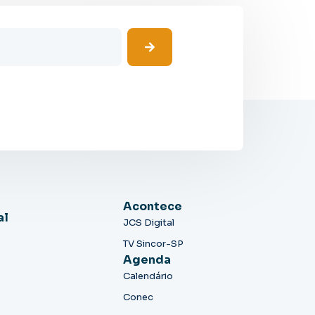
Acontece
al
JCS Digital
TV Sincor-SP
Agenda
Calendário
Conec