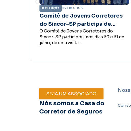
JCS Digital
07.08.2026
etores
Campanha Amanhã Seguro
de
mostra que confiança é a base
 do
Empreender, investir, contratar
nhece
do desenvolvimento econômi
0 e 31 de
funcionários, conceder crédito ou abrir 
glass
novo negócio são decisões que fazem
parte do desenvolvimento ...
Noss
SEJA UM ASSOCIADO
Nós somos a Casa do
Corret
Corretor de Seguros