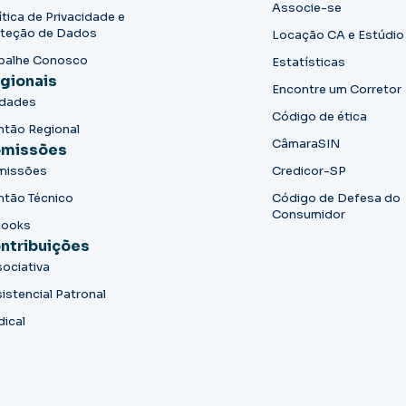
Associe-se
ítica de Privacidade e
teção de Dados
Locação CA e Estúdio
balhe Conosco
Estatísticas
gionais
Encontre um Corretor
idades
Código de ética
ntão Regional
CâmaraSIN
missões
missões
Credicor-SP
ntão Técnico
Código de Defesa do
Consumidor
books
ntribuições
ociativa
istencial Patronal
dical