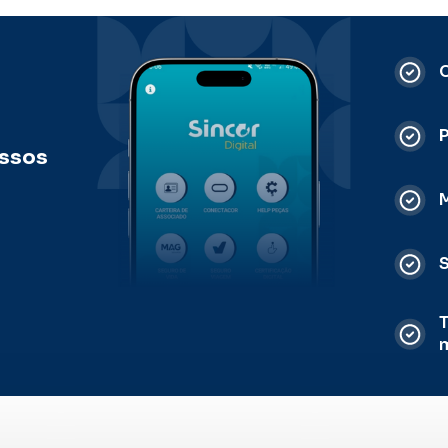
C
ossos
M
S
T