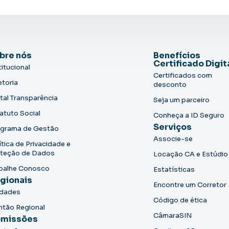
bre nós
Benefícios
Certificado Digit
titucional
Certificados com
etoria
desconto
tal Transparência
Seja um parceiro
atuto Social
Conheça a ID Seguro
Serviços
grama de Gestão
Associe-se
ítica de Privacidade e
teção de Dados
Locação CA e Estúdio
balhe Conosco
Estatísticas
gionais
Encontre um Corretor
idades
Código de ética
ntão Regional
CâmaraSIN
missões