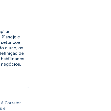
pliar
 Planeje e
o setor com
do curso, os
definição de
 habilidades
e negócios.
 é Corretor
s e