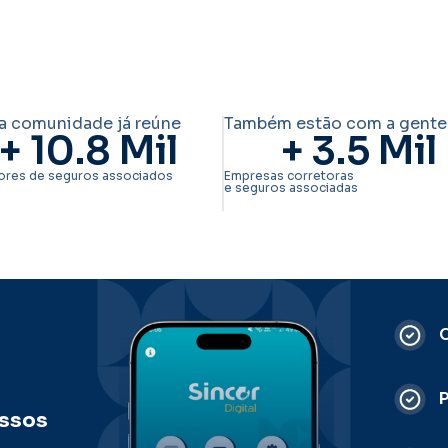
a comunidade já reúne
Também estão com a gente
+ 
10.8
 Mil
+ 
3.5
 Mil
ores de seguros associados
Empresas corretoras
e seguros associadas
C
ossos