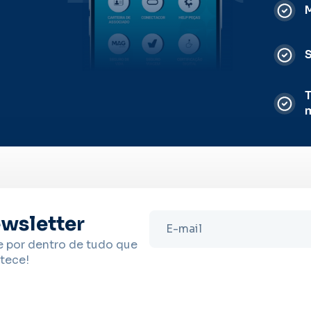
M
S
T
wsletter
e por dentro de tudo que
tece!