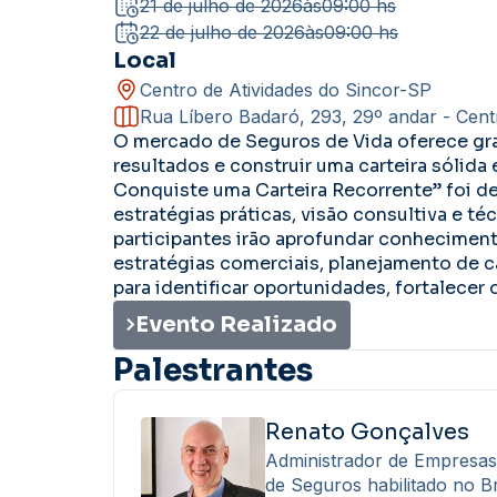
21 de julho de 2026
às
09:00 hs
22 de julho de 2026
às
09:00 hs
Local
Centro de Atividades do Sincor-SP
Rua Líbero Badaró, 293, 29º andar - Cent
O mercado de Seguros de Vida oferece gra
resultados e construir uma carteira sólida
Conquiste uma Carteira Recorrente” foi de
estratégias práticas, visão consultiva e t
participantes irão aprofundar conheciment
estratégias comerciais, planejamento de c
para identificar oportunidades, fortalece
Evento Realizado
Palestrantes
Renato Gonçalves
Administrador de Empresas 
de Seguros habilitado no B