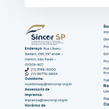
So
Ins
Dir
Por
Endereço
: Rua Líbero
Badaró, 293, 29º andar –
Est
Centro, São Paulo –
Pro
01009-907
Pol
(11) 3188-5000
Pro
(11) 95775-8854
Ouvidoria:
Tra
ouvidoriasp@sincorsp.org.br
Re
Assessoria de
Un
Imprensa:
Pla
imprensa@sincorsp.org.br
Co
Horários de