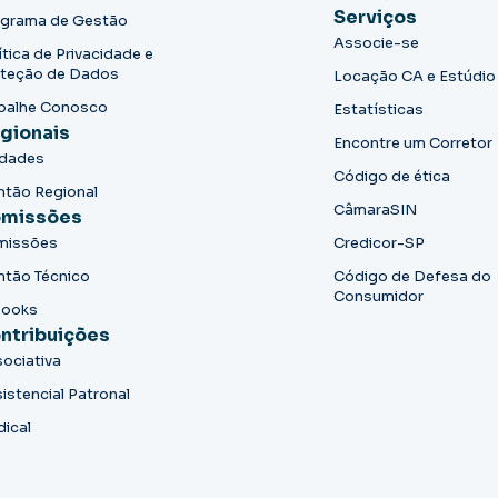
Serviços
grama de Gestão
Associe-se
ítica de Privacidade e
teção de Dados
Locação CA e Estúdio
balhe Conosco
Estatísticas
gionais
Encontre um Corretor
idades
Código de ética
ntão Regional
CâmaraSIN
missões
missões
Credicor-SP
ntão Técnico
Código de Defesa do
Consumidor
books
ntribuições
ociativa
istencial Patronal
dical