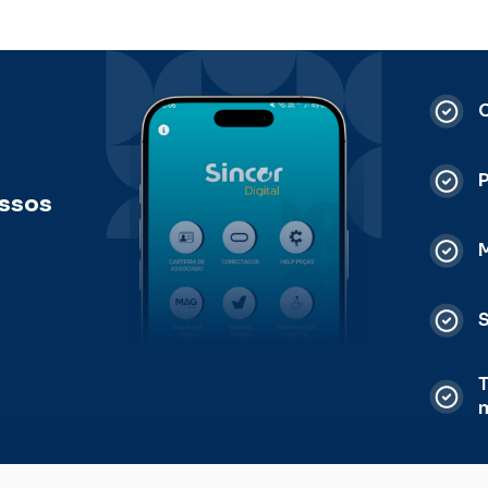
C
ossos
M
S
T