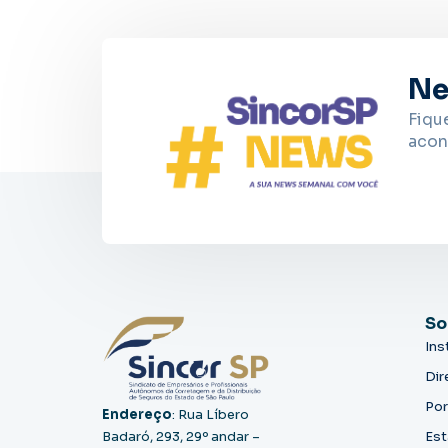
Ne
Fiqu
acon
So
Ins
Dir
Por
Endereço
: Rua Líbero
Badaró, 293, 29º andar –
Est