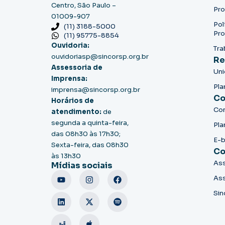
Centro, São Paulo –
Pro
01009-907
Pol
(11) 3188-5000
Pro
(11) 95775-8854
Ouvidoria:
Tra
ouvidoriasp@sincorsp.org.br
Re
Assessoria de
Un
Imprensa:
Pla
imprensa@sincorsp.org.br
Co
Horários de
Co
atendimento:
de
segunda a quinta-feira,
Pla
das 08h30 às 17h30;
E-
Sexta-feira, das 08h30
Co
às 13h30
Ass
Mídias sociais
Ass
Sin