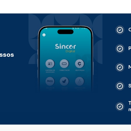
C
ossos
M
S
T