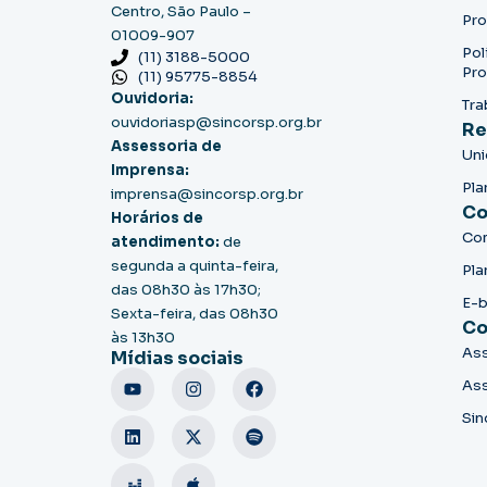
Centro, São Paulo –
Pro
01009-907
Pol
(11) 3188-5000
Pro
(11) 95775-8854
Ouvidoria:
Tra
ouvidoriasp@sincorsp.org.br
Re
Assessoria de
Un
Imprensa:
Pla
imprensa@sincorsp.org.br
Co
Horários de
Co
atendimento:
de
segunda a quinta-feira,
Pla
das 08h30 às 17h30;
E-
Sexta-feira, das 08h30
Co
às 13h30
Ass
Mídias sociais
Ass
Sin