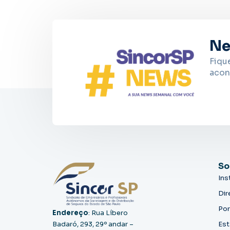
Ne
Fiqu
acon
So
Ins
Dir
Por
Endereço
: Rua Líbero
Badaró, 293, 29º andar –
Est