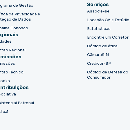
Serviços
grama de Gestão
Associe-se
ítica de Privacidade e
teção de Dados
Locação CA e Estúdio
balhe Conosco
Estatísticas
gionais
Encontre um Corretor
idades
Código de ética
ntão Regional
CâmaraSIN
missões
missões
Credicor-SP
ntão Técnico
Código de Defesa do
Consumidor
books
ntribuições
ociativa
istencial Patronal
dical