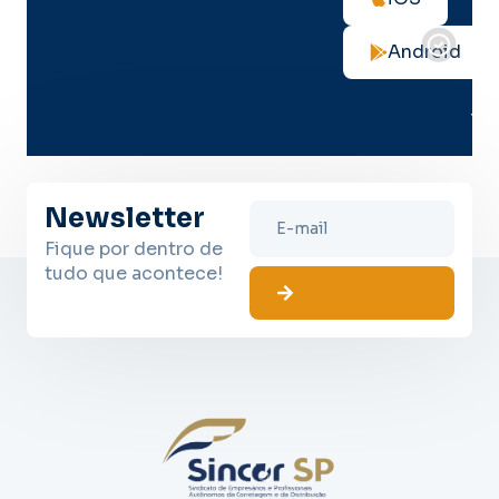
not
de
Android
seg
no
me
lug
Newsletter
Fique por dentro de
tudo que acontece!