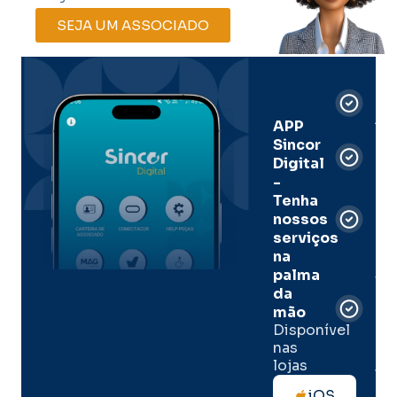
SEJA UM ASSOCIADO
Car
Dig
Ass
APP
Sincor
Pre
Digital
-
Men
Tenha
e
nossos
pal
serviços
onl
na
palma
Sua
da
apó
de
mão
seg
Disponível
de 
nas
lojas
Tod
as
iOS