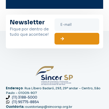
lug
Newsletter
Fique por dentro de
tudo que acontece!
Endereço
: Rua Líbero Badaró, 293, 29º andar – Centro, São
Paulo – 01009-907
(11) 3188-5000
(11) 95775-8854
Ouvidoria:
ouvidoriasp@sincorsp.org.br