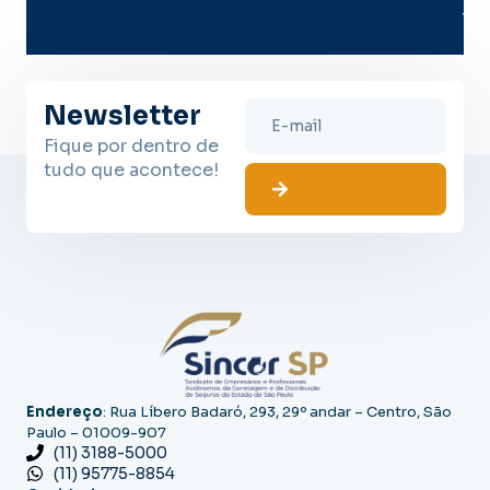
lug
Newsletter
Fique por dentro de
tudo que acontece!
Endereço
: Rua Líbero Badaró, 293, 29º andar – Centro, São
Paulo – 01009-907
(11) 3188-5000
(11) 95775-8854