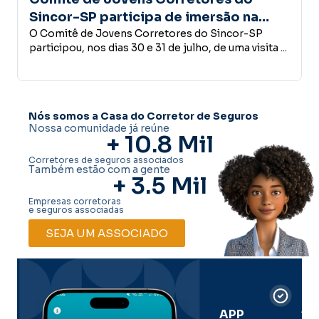
pa de imersão na
confiança é a base do
 estrutura do Grupo
rretores do Sincor-SP
desenvolvimento ec
Empreender, investir, contrat
31 de julho, de uma visita ...
conceder crédito ou abrir u
decisões que fazem parte do 
Nós somos a Casa do Corretor de Seguros
Nossa comunidade já reúne
+ 
10.8
 Mil
Corretores de seguros associados
Também estão com a gente
+ 
3.5
 Mil
Empresas corretoras
e seguros associadas
SEJA UM ASSOCIADO
Car
Dig
Ass
APP