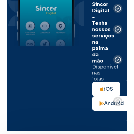
Sincor
Pre
Digital
-
Men
Tenha
e
nossos
pal
serviços
onl
na
palma
Sua
da
apó
de
mão
seg
Disponível
de 
nas
lojas
Tod
as
iOS
not
de
Android
seg
no
me
lug