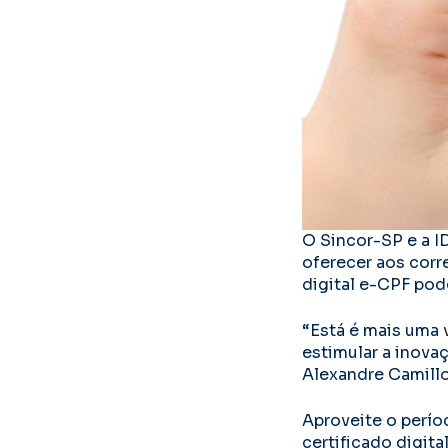
O Sincor-SP e a I
oferecer aos corr
digital e-CPF pod
“Está é mais uma 
estimular a inova
Alexandre Camillo
Aproveite o perío
certificado digita