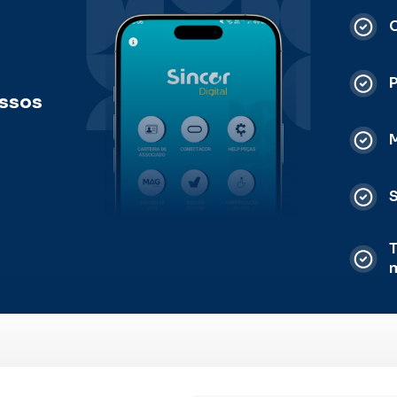
C
ossos
M
S
T