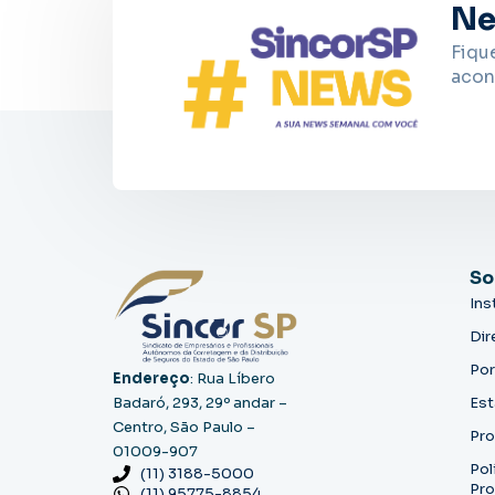
Ne
Fiqu
acon
So
Ins
Dir
Por
Endereço
: Rua Líbero
Badaró, 293, 29º andar –
Est
Centro, São Paulo –
Pro
01009-907
Pol
(11) 3188-5000
Pro
(11) 95775-8854