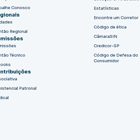
balhe Conosco
Estatísticas
gionais
Encontre um Corretor
idades
Código de ética
ntão Regional
CâmaraSIN
missões
missões
Credicor-SP
ntão Técnico
Código de Defesa do
Consumidor
books
ntribuições
ociativa
istencial Patronal
dical