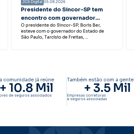
JCS Digital
04.08.2026
Pesquisa vai escolher os
destaques do Insurance Corp
A Revista Insurance Corp abriu a pesquisa
Awards 2026
que definirá os vencedores da 8ª edição do
Insurance Corp Awards ...
a comunidade já reúne
Também estão com a gente
+ 
10.8
 Mil
+ 
3.5
 Mil
ores de seguros associados
Empresas corretoras
e seguros associadas