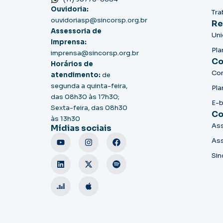
Ouvidoria:
Tra
ouvidoriasp@sincorsp.org.br
Re
Assessoria de
Un
Imprensa:
Pla
imprensa@sincorsp.org.br
Co
Horários de
Co
atendimento:
de
segunda a quinta-feira,
Pla
das 08h30 às 17h30;
E-
Sexta-feira, das 08h30
Co
às 13h30
Ass
Mídias sociais
Ass
Sin