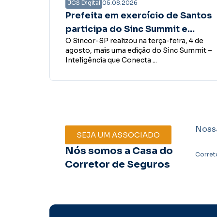
JCS Digital
05.08.2026
Santos
Presidente do Sincor-SP tem
e
encontro com governador
, 4 de
O presidente do Sincor-SP, Boris Ber,
Tarcísio de Freitas para
Summit –
esteve com o governador do Estado de
fortalecer diálogo em prol do
São Paulo, Tarcísio de Freitas, ...
mercado de seguros
Noss
SEJA UM ASSOCIADO
Nós somos a Casa do
Corret
Corretor de Seguros