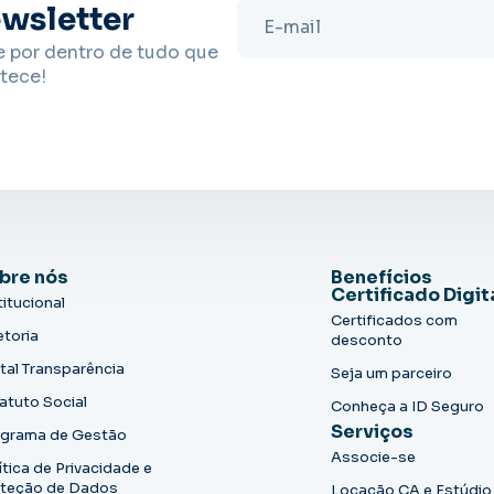
wsletter
e por dentro de tudo que
tece!
bre nós
Benefícios
Certificado Digit
titucional
Certificados com
etoria
desconto
tal Transparência
Seja um parceiro
atuto Social
Conheça a ID Seguro
Serviços
grama de Gestão
Associe-se
ítica de Privacidade e
teção de Dados
Locação CA e Estúdio