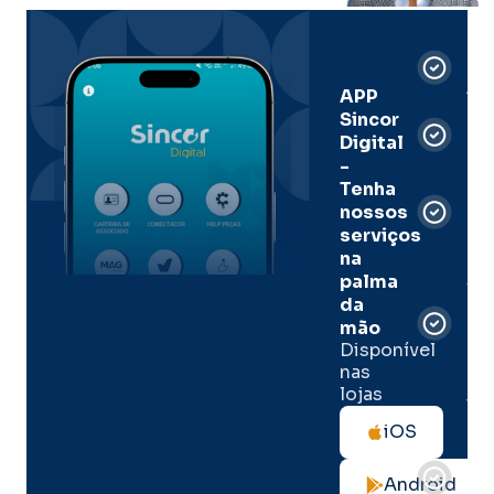
Car
Dig
Ass
APP
Sincor
Pre
Digital
-
Men
Tenha
e
nossos
pal
serviços
onl
na
palma
Sua
da
apó
de
mão
seg
Disponível
de 
nas
lojas
Tod
as
iOS
not
de
Android
seg