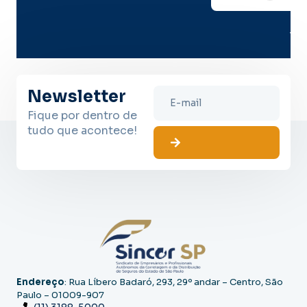
no
me
lug
Newsletter
Fique por dentro de
tudo que acontece!
Endereço
: Rua Líbero Badaró, 293, 29º andar – Centro, São
Paulo – 01009-907