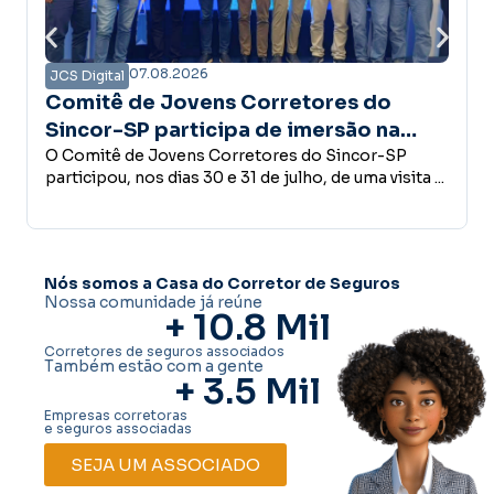
07.08.2026
S Digital
JCS Digi
mitê de Jovens Corretores do
Campa
ncor-SP participa de imersão na
confia
xpar e conhece estrutura do Grupo
Comitê de Jovens Corretores do Sincor-SP
desen
Empreend
ticipou, nos dias 30 e 31 de julho, de uma visita ...
concede
toglass
decisões
Nós somos a Casa do Corretor de Seguros
Nossa comunidade já reúne
+ 
10.8
 Mil
Corretores de seguros associados
Também estão com a gente
+ 
3.5
 Mil
Empresas corretoras
e seguros associadas
SEJA UM ASSOCIADO