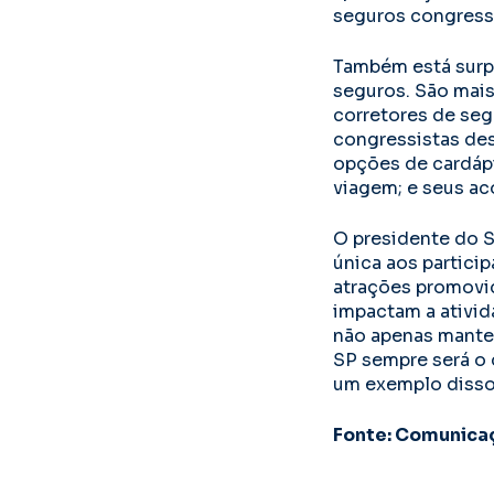
seguros congressi
Também está surp
seguros. São mais
corretores de seg
congressistas des
opções de cardápi
viagem; e seus a
O presidente do S
única aos partic
atrações promovid
impactam a ativid
não apenas manter
SP sempre será o d
um exemplo disso”
Fonte: Comunica