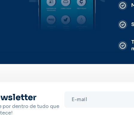
M
S
T
wsletter
e por dentro de tudo que
tece!