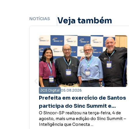
Veja também
NOTÍCIAS
JCS Digital
05.08.2026
Santos
Presidente do Sincor-SP tem
e
encontro com governador
, 4 de
O presidente do Sincor-SP, Boris Ber,
Tarcísio de Freitas para
Summit –
esteve com o governador do Estado de
fortalecer diálogo em prol do
São Paulo, Tarcísio de Freitas, ...