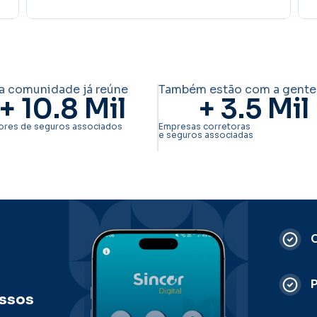
a comunidade já reúne
Também estão com a gente
+ 
10.8
 Mil
+ 
3.5
 Mil
ores de seguros associados
Empresas corretoras
e seguros associadas
C
ossos