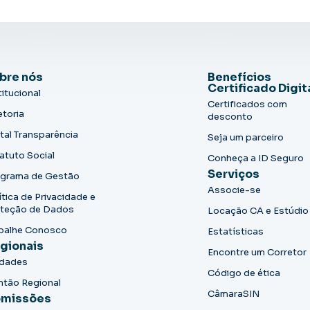
bre nós
Benefícios
Certificado Digit
titucional
Certificados com
etoria
desconto
tal Transparência
Seja um parceiro
atuto Social
Conheça a ID Seguro
Serviços
grama de Gestão
Associe-se
ítica de Privacidade e
teção de Dados
Locação CA e Estúdio
balhe Conosco
Estatísticas
gionais
Encontre um Corretor
idades
Código de ética
ntão Regional
CâmaraSIN
missões