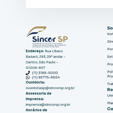
So
Ins
Dir
Por
Endereço
: Rua Líbero
Badaró, 293, 29º andar –
Est
Centro, São Paulo –
Pro
01009-907
Pol
(11) 3188-5000
Pro
(11) 95775-8854
Ouvidoria:
Tra
ouvidoriasp@sincorsp.org.br
Re
Assessoria de
Un
Imprensa:
Pla
imprensa@sincorsp.org.br
Co
Horários de