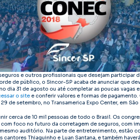
seguros e outros profissionais que desejam participar
orde de público, o Sincor-SP acaba de anunciar que dev
no dia 31 de agosto ou até completar as poucas vagas e
essar o site
e conferir valores e formas de pagamento. 
 29 de setembro, no Transamerica Expo Center, em São 
nir cerca de 10 mil pessoas de todo o Brasil. Os congr
com foco no futuro da corretagem de seguros, com im
mesmo auditório. Na parte de entretenimento, estão c
 cantores Thiaguinho e Luan Santana, e também haverá,