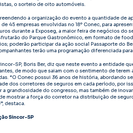
stas, o sorteio de oito automóveis.
reendendo a organização do evento a quantidade de a
 de 45 empresas envolvidas no 18º Conec, para apresen
uros durante a Exposeg, a maior feira de negócios do se
frutarão do Parque Gastronômico, em formato de food 
os; poderão participar da ação social Passaporte do B
companhantes terão uma programação diferenciada para
incor-SP, Boris Ber, diz que neste evento a entidade qu
ipantes, de modo que saiam com o sentimento de terem
as. “O Conec possui 36 anos de história, abordando s
ade dos corretores de seguros em cada período, por is
 a grandiosidade do congresso, mas também de inovar.
e mostrar a força do corretor na distribuição de seguro
, destaca.
ção Sincor-SP