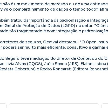
e não é um movimento de mercado ou de uma entidade. 
 vive o compartilhamento de dados o tempo todo”, afir
mbém tratou da importância da padronização e integraç
i Geral de Proteção de Dados (LGPD) no setor. “O úni
do tão fragmentado é com integração e padronização 
corretores de seguros, Genival destacou: “O Open Insura
or poderá ser muito mais eficiente, consultivo e ganhar e
o Seguro teve mediação do diretor de Conteúdo do CQC
tas Lívia Alves (CQCS), Julia Senna (JRS), Elaine Lisboa
Revista Cobertura) e Pedro Roncarati (Editora Roncarati