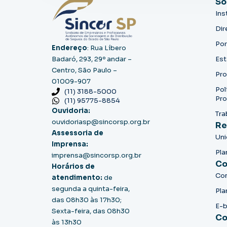
So
Ins
Dir
Por
Endereço
: Rua Líbero
Badaró, 293, 29º andar –
Est
Centro, São Paulo –
Pro
01009-907
Pol
(11) 3188-5000
Pro
(11) 95775-8854
Ouvidoria:
Tra
ouvidoriasp@sincorsp.org.br
Re
Assessoria de
Un
Imprensa:
Pla
imprensa@sincorsp.org.br
Co
Horários de
Co
atendimento:
de
segunda a quinta-feira,
Pla
das 08h30 às 17h30;
E-
Sexta-feira, das 08h30
Co
às 13h30