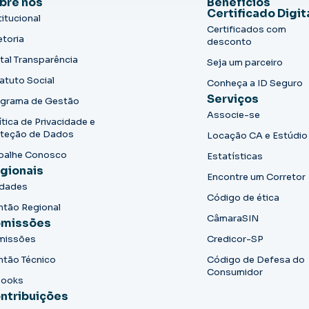
bre nós
Benefícios
Certificado Digit
titucional
Certificados com
etoria
desconto
tal Transparência
Seja um parceiro
atuto Social
Conheça a ID Seguro
Serviços
grama de Gestão
Associe-se
ítica de Privacidade e
teção de Dados
Locação CA e Estúdio
balhe Conosco
Estatísticas
gionais
Encontre um Corretor
idades
Código de ética
ntão Regional
CâmaraSIN
missões
missões
Credicor-SP
ntão Técnico
Código de Defesa do
Consumidor
books
ntribuições