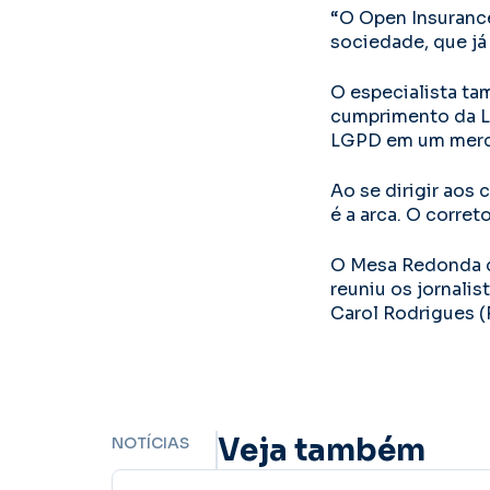
“O Open Insuranc
sociedade, que já
O especialista ta
cumprimento da Le
LGPD em um merca
Ao se dirigir aos 
é a arca. O corret
O Mesa Redonda d
reuniu os jornalis
Carol Rodrigues (
Veja também
NOTÍCIAS