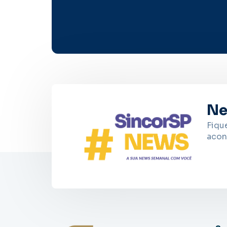
Ne
Fiqu
acon