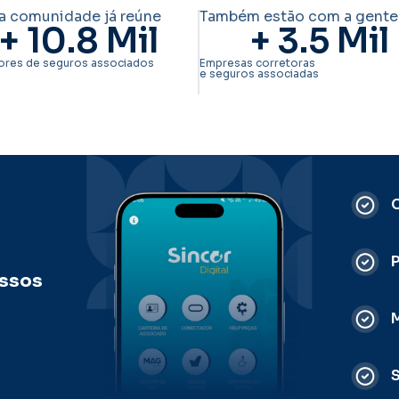
a comunidade já reúne
Também estão com a gente
+ 
10.8
 Mil
+ 
3.5
 Mil
ores de seguros associados
Empresas corretoras
e seguros associadas
C
ossos
M
S