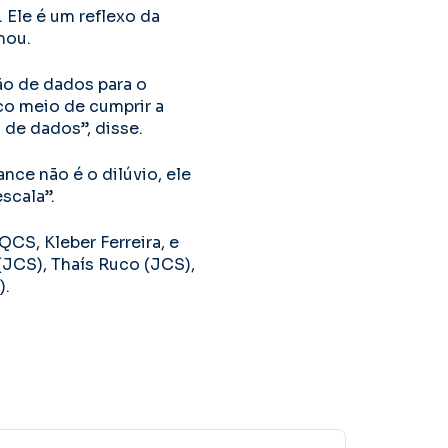
Ele é um reflexo da
mou.
ão de dados para o
co meio de cumprir a
de dados”, disse.
nce não é o dilúvio, ele
scala”.
S, Kleber Ferreira, e
 (JCS), Thaís Ruco (JCS),
).