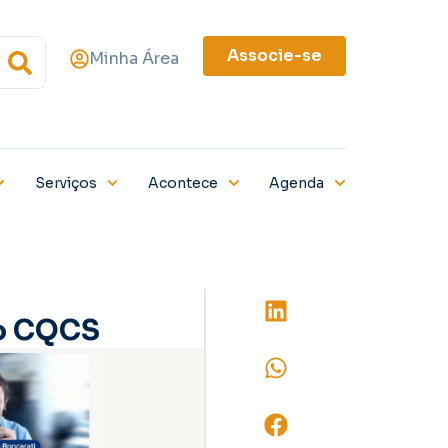
Associe-se
Minha Área
Serviços
Acontece
Agenda
do CQCS