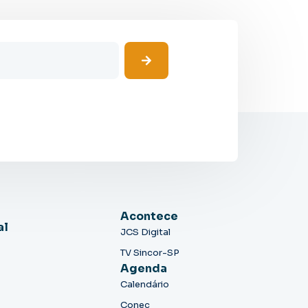
Acontece
al
JCS Digital
TV Sincor-SP
Agenda
Calendário
Conec