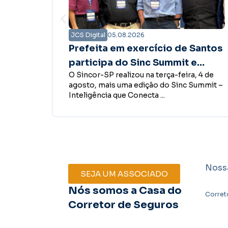
JCS Digital
05.08.2026
e Santos
Presidente do Sincor-SP tem
t e
encontro com governador
ira, 4 de
O presidente do Sincor-SP, Boris Ber,
do
Tarcísio de Freitas para
nc Summit –
esteve com o governador do Estado de
fortalecer diálogo em prol do
São Paulo, Tarcísio de Freitas, ...
mercado de seguros
Noss
SEJA UM ASSOCIADO
Nós somos a Casa do
Corret
Corretor de Seguros