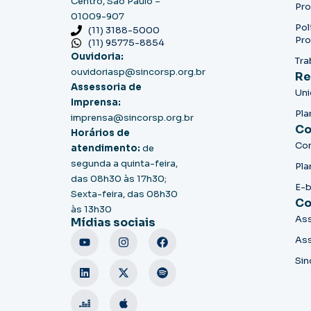
Centro, São Paulo –
Pro
01009-907
Pol
(11) 3188-5000
Pro
(11) 95775-8854
Ouvidoria:
Tra
ouvidoriasp@sincorsp.org.br
Re
Assessoria de
Un
Imprensa:
Pla
imprensa@sincorsp.org.br
Co
Horários de
Co
atendimento:
de
segunda a quinta-feira,
Pla
das 08h30 às 17h30;
E-
Sexta-feira, das 08h30
Co
às 13h30
Ass
Mídias sociais
Ass
Sin