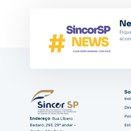
Ne
Fiqu
acon
So
Ins
Dir
Por
Endereço
: Rua Líbero
Badaró, 293, 29º andar –
Est