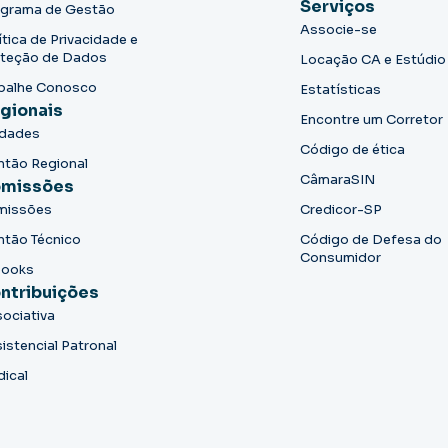
Serviços
grama de Gestão
Associe-se
ítica de Privacidade e
teção de Dados
Locação CA e Estúdio
balhe Conosco
Estatísticas
gionais
Encontre um Corretor
idades
Código de ética
ntão Regional
CâmaraSIN
missões
missões
Credicor-SP
ntão Técnico
Código de Defesa do
Consumidor
books
ntribuições
ociativa
istencial Patronal
dical