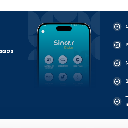
C
ossos
M
S
T