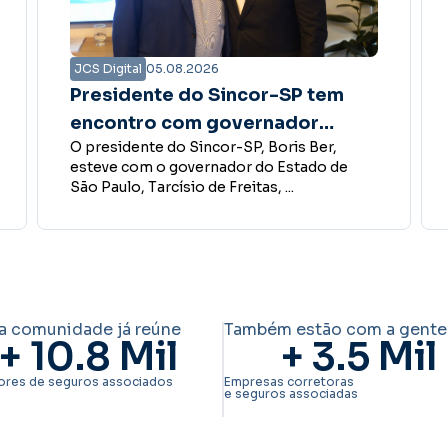
JCS Digital
04.08.2026
Pesquisa vai escolher os
destaques do Insurance Corp
A Revista Insurance Corp abriu a pesquisa
Awards 2026
que definirá os vencedores da 8ª edição do
Insurance Corp Awards ...
a comunidade já reúne
Também estão com a gente
+ 
10.8
 Mil
+ 
3.5
 Mil
ores de seguros associados
Empresas corretoras
e seguros associadas