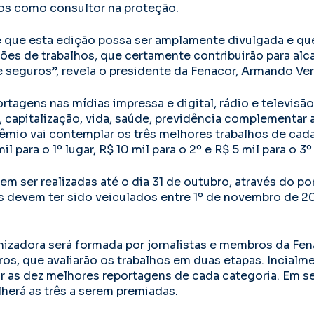
os como consultor na proteção.
 que esta edição possa ser amplamente divulgada e qu
ões de trabalhos, que certamente contribuirão para alca
 seguros”, revela o presidente da Fenacor, Armando Verg
ortagens nas mídias impressa e digital, rádio e televisã
 capitalização, vida, saúde, previdência complementar 
rêmio vai contemplar os três melhores trabalhos de cad
l para o 1º lugar, R$ 10 mil para o 2º e R$ 5 mil para o 3º 
m ser realizadas até o dia 31 de outubro, através do por
os devem ter sido veiculados entre 1º de novembro de 2
zadora será formada por jornalistas e membros da Fen
os, que avaliarão os trabalhos em duas etapas. Incialm
ar as dez melhores reportagens de cada categoria. Em s
erá as três a serem premiadas.