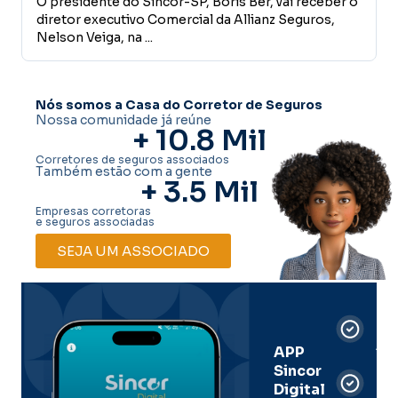
idente do Sincor-SP, Boris Ber, vai receber o
prêmio d
O Sincor-SP
r executivo Comercial da Allianz Seguros,
campanha As
Veiga, na ...
realizado em 
Nós somos a Casa do Corretor de Seguros
Nossa comunidade já reúne
+ 
10.8
 Mil
Corretores de seguros associados
Também estão com a gente
+ 
3.5
 Mil
Empresas corretoras
e seguros associadas
SEJA UM ASSOCIADO
Car
Dig
Ass
APP
Sincor
Pre
Digital