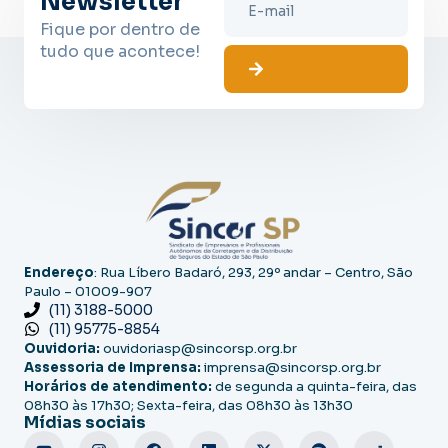
Newsletter
Fique por dentro de
tudo que acontece!
Endereço
: Rua Líbero Badaró, 293, 29º andar – Centro, São
Paulo – 01009-907
(11) 3188-5000
(11) 95775-8854
Ouvidoria:
ouvidoriasp@sincorsp.org.br
Assessoria de Imprensa:
imprensa@sincorsp.org.br
Horários de atendimento:
de segunda a quinta-feira, das
08h30 às 17h30; Sexta-feira, das 08h30 às 13h30
Mídias sociais