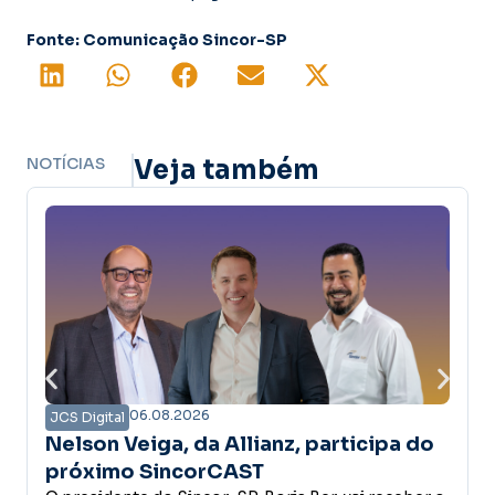
Fonte: Comunicação Sincor-SP
NOTÍCIAS
Veja também
06.08.2026
0
ital
JCS Digital
n Veiga, da Allianz, participa do
Associat
imo SincorCAST
primeira