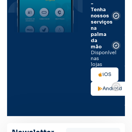
-
Men
Tenha
e
nossos
pal
serviços
onl
na
palma
Sua
da
apó
de
mão
seg
Disponível
de 
nas
lojas
Tod
as
iOS
not
de
Android
seg
no
me
lug