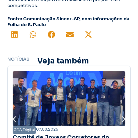
competitivos.
Fonte: Comunicação Sincor-SP, com informações da
Folha de S. Paulo
NOTÍCIAS
Veja também
6
07.08.2026
JCS Digital
ens Corretores do
Campanha Amanhã 