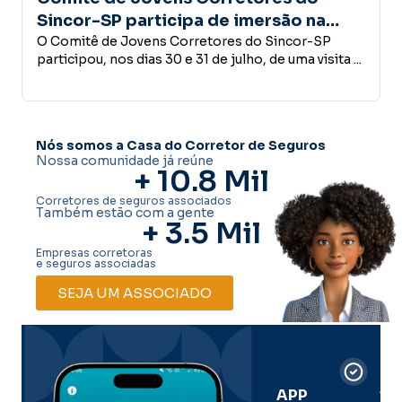
icipa de imersão na
confiança é a base
ece estrutura do Grupo
 Corretores do Sincor-SP
desenvolvimento 
Empreender, investir, con
30 e 31 de julho, de uma visita ...
conceder crédito ou abri
decisões que fazem parte
Nós somos a Casa do Corretor de Seguros
Nossa comunidade já reúne
+ 
10.8
 Mil
Corretores de seguros associados
Também estão com a gente
+ 
3.5
 Mil
Empresas corretoras
e seguros associadas
SEJA UM ASSOCIADO
Car
Dig
Ass
APP