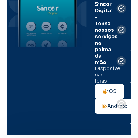
Sincor
Pre
Digital
-
Men
Tenha
e
nossos
pal
serviços
onl
na
palma
Sua
da
apó
de
mão
seg
Disponível
de 
nas
lojas
Tod
as
iOS
not
de
Android
seg
no
me
lug