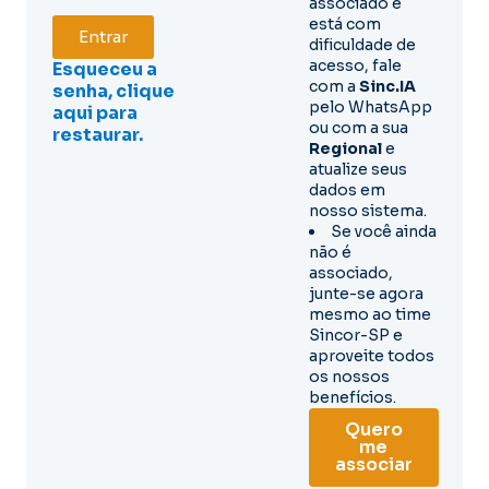
associado e
está com
Entrar
dificuldade de
acesso, fale
Esqueceu a
com a
Sinc.IA
senha, clique
pelo WhatsApp
aqui para
ou com a sua
restaurar.
Regional
e
atualize seus
dados em
nosso sistema.
Se você ainda
não é
associado,
junte-se agora
mesmo ao time
Sincor-SP e
aproveite todos
os nossos
benefícios.
Quero
me
associar