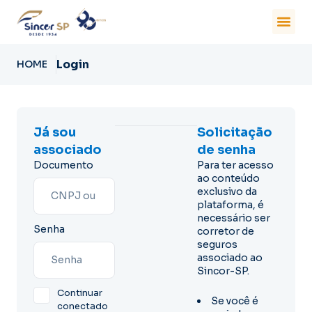
Login
HOME
Já sou
Solicitação
associado
de senha
Documento
Para ter acesso
ao conteúdo
exclusivo da
plataforma, é
necessário ser
Senha
corretor de
seguros
associado ao
Sincor-SP.
Continuar
Se você é
conectado