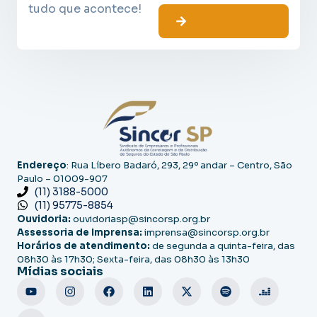
tudo que acontece!
Endereço
: Rua Líbero Badaró, 293, 29º andar – Centro, São
Paulo – 01009-907
(11) 3188-5000
(11) 95775-8854
Ouvidoria:
ouvidoriasp@sincorsp.org.br
Assessoria de Imprensa:
imprensa@sincorsp.org.br
Horários de atendimento:
de segunda a quinta-feira, das
08h30 às 17h30; Sexta-feira, das 08h30 às 13h30
Mídias sociais