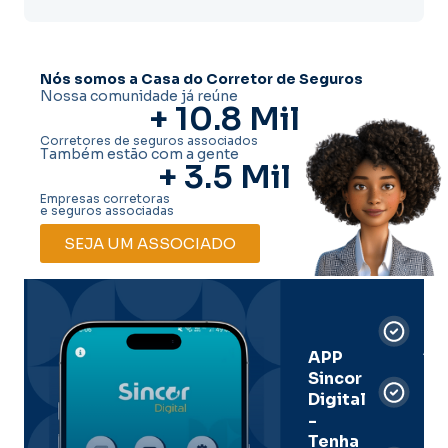
Nós somos a Casa do Corretor de Seguros
Nossa comunidade já reúne
+ 
10.8
 Mil
Corretores de seguros associados
Também estão com a gente
+ 
3.5
 Mil
Empresas corretoras
e seguros associadas
SEJA UM ASSOCIADO
Car
Dig
Ass
APP
Sincor
Pre
Digital
-
Men
Tenha