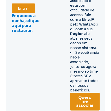
associado e
está com
Entrar
dificuldade de
acesso, fale
Esqueceu a
com a
Sinc.IA
senha, clique
pelo WhatsApp
aqui para
ou com a sua
restaurar.
Regional
e
atualize seus
dados em
nosso sistema.
Se você ainda
não é
associado,
junte-se agora
mesmo ao time
Sincor-SP e
aproveite todos
os nossos
benefícios.
Quero
me
associar