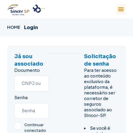
Login
HOME
Já sou
Solicitação
associado
de senha
Documento
Para ter acesso
ao conteúdo
exclusivo da
plataforma, é
necessário ser
Senha
corretor de
seguros
associado ao
Sincor-SP.
Continuar
Se você é
conectado