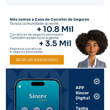
Nós somos a Casa do Corretor de Seguros
Nossa comunidade já reúne
+ 
10.8
 Mil
Corretores de seguros associados
Também estão com a gente
+ 
3.5
 Mil
Empresas corretoras
e seguros associadas
SEJA UM ASSOCIADO
Car
Dig
Ass
APP
Sincor
Pre
Digital
-
Men
Tenha