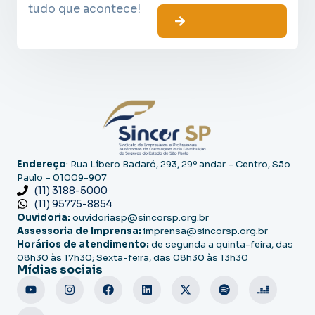
tudo que acontece!
Endereço
: Rua Líbero Badaró, 293, 29º andar – Centro, São
Paulo – 01009-907
(11) 3188-5000
(11) 95775-8854
Ouvidoria:
ouvidoriasp@sincorsp.org.br
Assessoria de Imprensa:
imprensa@sincorsp.org.br
Horários de atendimento:
de segunda a quinta-feira, das
08h30 às 17h30; Sexta-feira, das 08h30 às 13h30
Mídias sociais