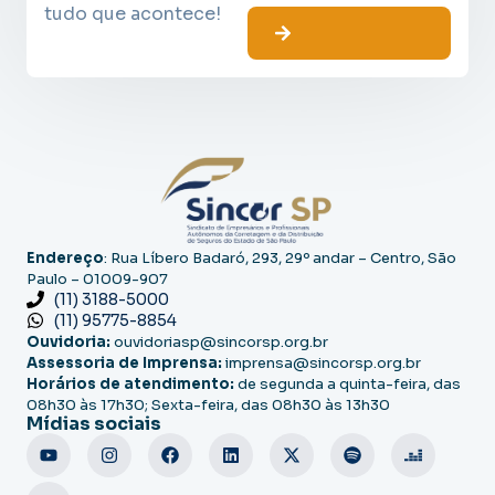
tudo que acontece!
Endereço
: Rua Líbero Badaró, 293, 29º andar – Centro, São
Paulo – 01009-907
(11) 3188-5000
(11) 95775-8854
Ouvidoria:
ouvidoriasp@sincorsp.org.br
Assessoria de Imprensa:
imprensa@sincorsp.org.br
Horários de atendimento:
de segunda a quinta-feira, das
08h30 às 17h30; Sexta-feira, das 08h30 às 13h30
Mídias sociais