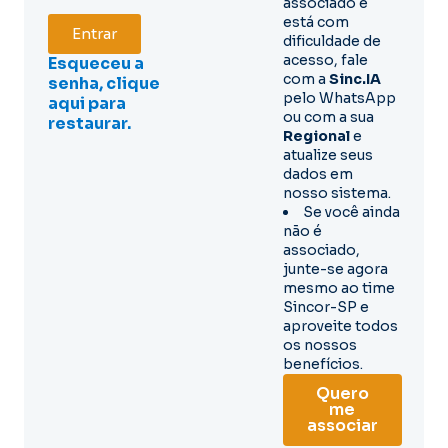
associado e
está com
Entrar
dificuldade de
acesso, fale
Esqueceu a
com a
Sinc.IA
senha, clique
pelo WhatsApp
aqui para
ou com a sua
restaurar.
Regional
e
atualize seus
dados em
nosso sistema.
Se você ainda
não é
associado,
junte-se agora
mesmo ao time
Sincor-SP e
aproveite todos
os nossos
benefícios.
Quero
me
associar