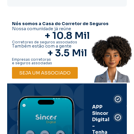
Nós somos a Casa do Corretor de Seguros
Nossa comunidade já reúne
+ 
10.8
 Mil
Corretores de seguros associados
Também estão com a gente
+ 
3.5
 Mil
Empresas corretoras
e seguros associadas
SEJA UM ASSOCIADO
Car
Dig
Ass
APP
Sincor
Pre
Digital
-
Men
Tenha