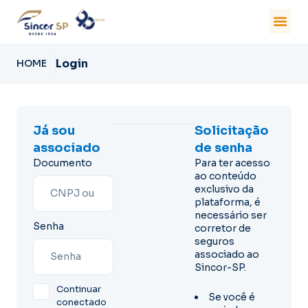
Login
HOME
Já sou
Solicitação
associado
de senha
Documento
Para ter acesso
ao conteúdo
exclusivo da
plataforma, é
necessário ser
Senha
corretor de
seguros
associado ao
Sincor-SP.
Continuar
Se você é
conectado