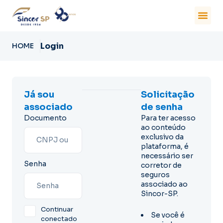
Login
HOME
Já sou
Solicitação
associado
de senha
Documento
Para ter acesso
ao conteúdo
exclusivo da
plataforma, é
necessário ser
Senha
corretor de
seguros
associado ao
Sincor-SP.
Continuar
Se você é
conectado