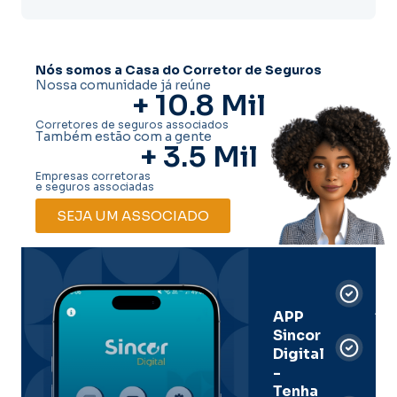
Nós somos a Casa do Corretor de Seguros
Nossa comunidade já reúne
+ 
10.8
 Mil
Corretores de seguros associados
Também estão com a gente
+ 
3.5
 Mil
Empresas corretoras
e seguros associadas
SEJA UM ASSOCIADO
Car
Dig
Ass
APP
Sincor
Pre
Digital
-
Men
Tenha