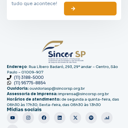
tudo que acontece!
Endereço
: Rua Líbero Badaró, 293, 29º andar – Centro, São
Paulo – 01009-907
(11) 3188-5000
(11) 95775-8854
Ouvidoria:
ouvidoriasp@sincorsp.org.br
Assessoria de Imprensa:
imprensa@sincorsp.org.br
Horários de atendimento:
de segunda a quinta-feira, das
08h30 às 17h30; Sexta-feira, das 08h30 às 13h30
Mídias sociais