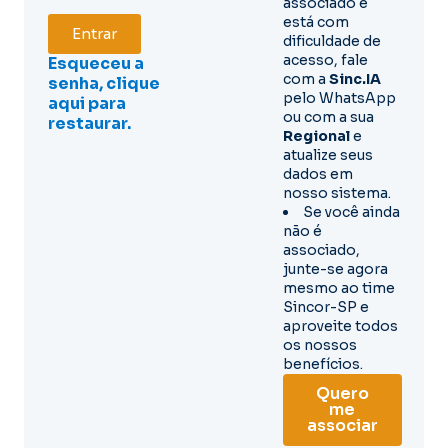
associado e
está com
Entrar
dificuldade de
acesso, fale
Esqueceu a
com a
Sinc.IA
senha, clique
pelo WhatsApp
aqui para
ou com a sua
restaurar.
Regional
e
atualize seus
dados em
nosso sistema.
Se você ainda
não é
associado,
junte-se agora
mesmo ao time
Sincor-SP e
aproveite todos
os nossos
benefícios.
Quero
me
associar