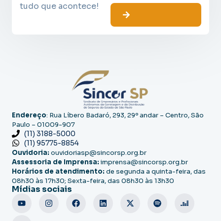
tudo que acontece!
Endereço
: Rua Líbero Badaró, 293, 29º andar – Centro, São
Paulo – 01009-907
(11) 3188-5000
(11) 95775-8854
Ouvidoria:
ouvidoriasp@sincorsp.org.br
Assessoria de Imprensa:
imprensa@sincorsp.org.br
Horários de atendimento:
de segunda a quinta-feira, das
08h30 às 17h30; Sexta-feira, das 08h30 às 13h30
Mídias sociais