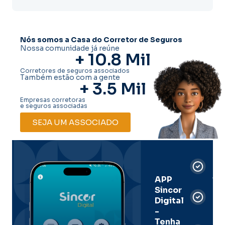
Nós somos a Casa do Corretor de Seguros
Nossa comunidade já reúne
+ 
10.8
 Mil
Corretores de seguros associados
Também estão com a gente
+ 
3.5
 Mil
Empresas corretoras
e seguros associadas
SEJA UM ASSOCIADO
Car
Dig
Ass
APP
Sincor
Pre
Digital
-
Men
Tenha