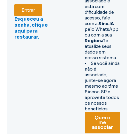
associado e
está com
Entrar
dificuldade de
acesso, fale
Esqueceu a
com a
Sinc.IA
senha, clique
pelo WhatsApp
aqui para
ou com a sua
restaurar.
Regional
e
atualize seus
dados em
nosso sistema.
Se você ainda
não é
associado,
junte-se agora
mesmo ao time
Sincor-SP e
aproveite todos
os nossos
benefícios.
Quero
me
associar