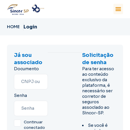
Login
HOME
Já sou
Solicitação
associado
de senha
Documento
Para ter acesso
ao conteúdo
exclusivo da
plataforma, é
necessário ser
Senha
corretor de
seguros
associado ao
Sincor-SP.
Continuar
Se você é
conectado