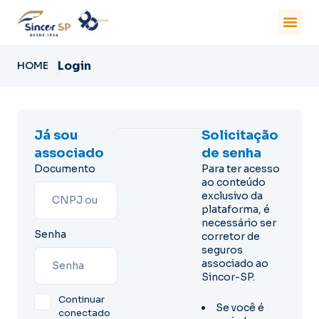
Login
HOME
Já sou
Solicitação
associado
de senha
Documento
Para ter acesso
ao conteúdo
exclusivo da
plataforma, é
necessário ser
Senha
corretor de
seguros
associado ao
Sincor-SP.
Continuar
Se você é
conectado