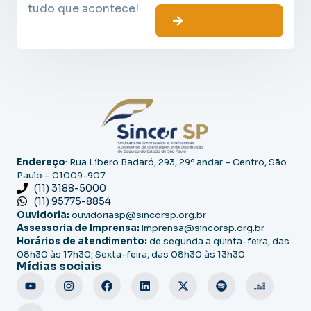
tudo que acontece!
Endereço
: Rua Líbero Badaró, 293, 29º andar – Centro, São
Paulo – 01009-907
(11) 3188-5000
(11) 95775-8854
Ouvidoria:
ouvidoriasp@sincorsp.org.br
Assessoria de Imprensa:
imprensa@sincorsp.org.br
Horários de atendimento:
de segunda a quinta-feira, das
08h30 às 17h30; Sexta-feira, das 08h30 às 13h30
Mídias sociais