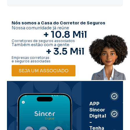
Nós somos a Casa do Corretor de Seguros
Nossa comunidade já reúne
+ 
10.8
 Mil
Corretores de seguros associados
Também estão com a gente
+ 
3.5
 Mil
Empresas corretoras
e seguros associadas
SEJA UM ASSOCIADO
Car
Dig
Ass
APP
Sincor
Pre
Digital
-
Men
Tenha