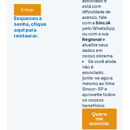
associado e
está com
Entrar
dificuldade de
acesso, fale
Esqueceu a
com a
Sinc.IA
senha, clique
pelo WhatsApp
aqui para
ou com a sua
restaurar.
Regional
e
atualize seus
dados em
nosso sistema.
Se você ainda
não é
associado,
junte-se agora
mesmo ao time
Sincor-SP e
aproveite todos
os nossos
benefícios.
Quero
me
associar