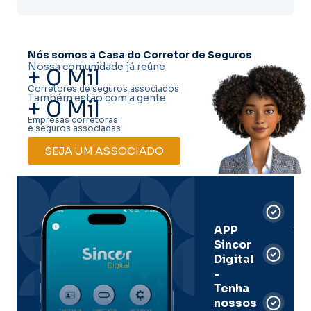
Nós somos a Casa do Corretor de Seguros
Nossa comunidade já reúne
+
0
Mil
Corretores de seguros associados
Também estão com a gente
+
0
Mil
Empresas corretoras
e seguros associadas
SEJA UM ASSOCIADO
Car
Dig
Ass
APP
Sincor
Pre
Digital
-
Men
Tenha
e
nossos
pal