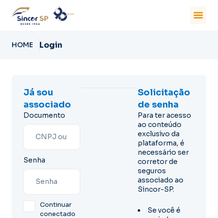
Login
HOME
Já sou
Solicitação
associado
de senha
Documento
Para ter acesso
ao conteúdo
exclusivo da
plataforma, é
necessário ser
Senha
corretor de
seguros
associado ao
Sincor-SP.
Continuar
Se você é
conectado