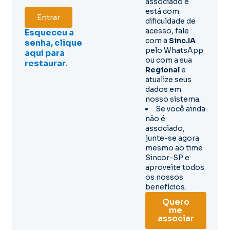
associado e
está com
Entrar
dificuldade de
acesso, fale
Esqueceu a
com a
Sinc.IA
senha, clique
pelo WhatsApp
aqui para
ou com a sua
restaurar.
Regional
e
atualize seus
dados em
nosso sistema.
Se você ainda
não é
associado,
junte-se agora
mesmo ao time
Sincor-SP e
aproveite todos
os nossos
benefícios.
Quero
me
associar