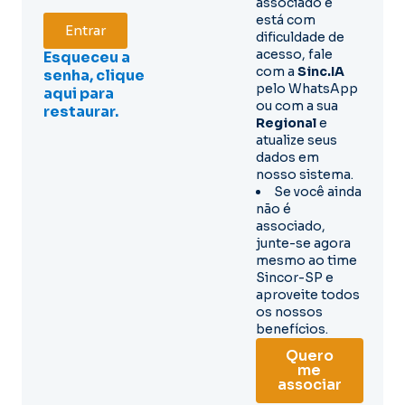
associado e
está com
Entrar
dificuldade de
acesso, fale
Esqueceu a
com a
Sinc.IA
senha, clique
pelo WhatsApp
aqui para
ou com a sua
restaurar.
Regional
e
atualize seus
dados em
nosso sistema.
Se você ainda
não é
associado,
junte-se agora
mesmo ao time
Sincor-SP e
aproveite todos
os nossos
benefícios.
Quero
me
associar