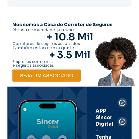
Nós somos a Casa do Corretor de Seguros
Nossa comunidade já reúne
+ 
10.8
 Mil
Corretores de seguros associados
Também estão com a gente
+ 
3.5
 Mil
Empresas corretoras
e seguros associadas
SEJA UM ASSOCIADO
Car
Dig
Ass
APP
Sincor
Pre
Digital
-
Men
Tenha