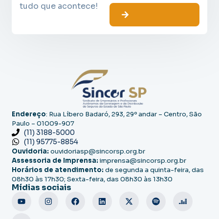
tudo que acontece!
Endereço
: Rua Líbero Badaró, 293, 29º andar – Centro, São
Paulo – 01009-907
(11) 3188-5000
(11) 95775-8854
Ouvidoria:
ouvidoriasp@sincorsp.org.br
Assessoria de Imprensa:
imprensa@sincorsp.org.br
Horários de atendimento:
de segunda a quinta-feira, das
08h30 às 17h30; Sexta-feira, das 08h30 às 13h30
Mídias sociais