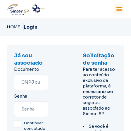
Login
HOME
Já sou
Solicitação
associado
de senha
Documento
Para ter acesso
ao conteúdo
exclusivo da
plataforma, é
necessário ser
Senha
corretor de
seguros
associado ao
Sincor-SP.
Continuar
Se você é
conectado