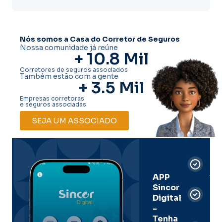
Nós somos a Casa do Corretor de Seguros
Nossa comunidade já reúne
+ 
10.8
 Mil
Corretores de seguros associados
Também estão com a gente
+ 
3.5
 Mil
Empresas corretoras
e seguros associadas
SEJA UM ASSOCIADO
Car
Dig
Ass
APP
Sincor
Pre
Digital
-
Men
Tenha