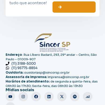
tudo que acontece!
Endereço
: Rua Líbero Badaró, 293, 29º andar – Centro, São
Paulo – 01009-907
(11) 3188-5000
(11) 95775-8854
Ouvidoria:
ouvidoriasp@sincorsp.org.br
Assessoria de Imprensa:
imprensa@sincorsp.org.br
Horários de atendimento:
de segunda a quinta-feira, das
08h30 às 17h30; Sexta-feira, das 08h30 às 13h30
Mídias sociais