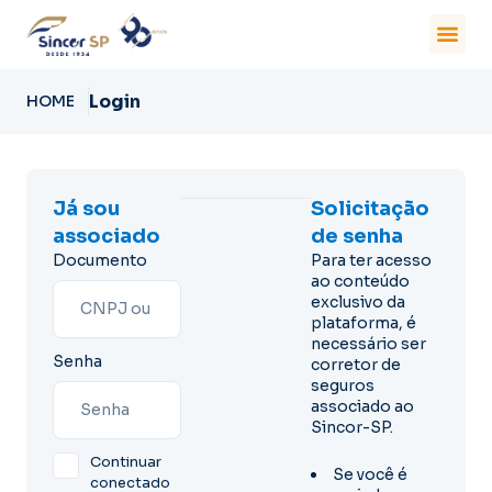
Login
HOME
Já sou
Solicitação
associado
de senha
Documento
Para ter acesso
ao conteúdo
exclusivo da
plataforma, é
necessário ser
Senha
corretor de
seguros
associado ao
Sincor-SP.
Continuar
Se você é
conectado