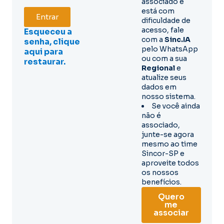
associado e
está com
Entrar
dificuldade de
acesso, fale
Esqueceu a
com a
Sinc.IA
senha, clique
pelo WhatsApp
aqui para
ou com a sua
restaurar.
Regional
e
atualize seus
dados em
nosso sistema.
Se você ainda
não é
associado,
junte-se agora
mesmo ao time
Sincor-SP e
aproveite todos
os nossos
benefícios.
Quero
me
associar