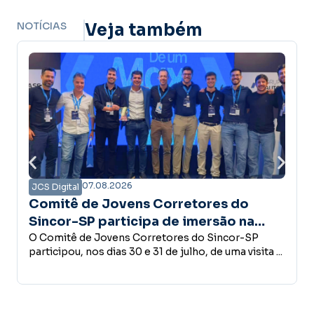
NOTÍCIAS
Veja também
07.08.2026
JCS Digital
 Corretores do
Campanha Amanhã Se
pa de imersão na
confiança é a base do
 estrutura do Grupo
rretores do Sincor-SP
desenvolvimento ec
Empreender, investir, contrat
31 de julho, de uma visita ...
conceder crédito ou abrir u
decisões que fazem parte do 