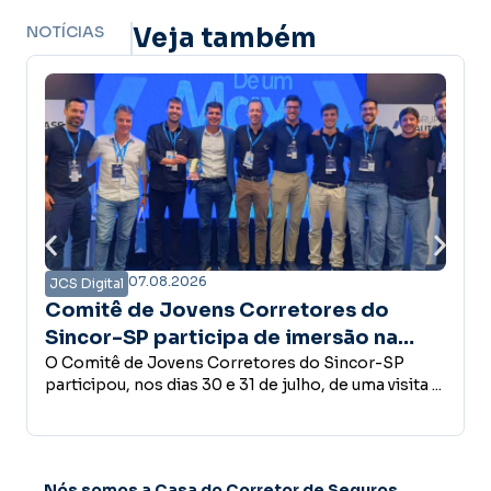
NOTÍCIAS
Veja também
07.08.2026
07.08
JCS Digital
de Jovens Corretores do
Campanha A
P participa de imersão na
confiança é 
e conhece estrutura do Grupo
e Jovens Corretores do Sincor-SP
desenvolvi
Empreender, inve
nos dias 30 e 31 de julho, de uma visita ...
conceder crédit
ss
decisões que faz
Nós somos a Casa do Corretor de Seguros