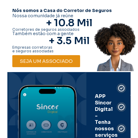
Nós somos a Casa do Corretor de Seguros
Nossa comunidade já reúne
+ 
10.8
 Mil
Corretores de seguros associados
Também estão com a gente
+ 
3.5
 Mil
Empresas corretoras
e seguros associadas
SEJA UM ASSOCIADO
Car
Dig
Ass
APP
Sincor
Pre
Digital
-
Men
Tenha
e
nossos
pal
serviços
onl