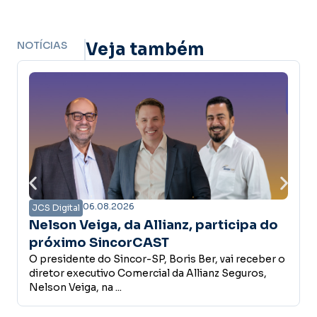
NOTÍCIAS
Veja também
26
06.08.2026
JCS Digital
a Allianz, participa do
Associativa Premi
orCAST
primeira corretor
cor-SP, Boris Ber, vai receber o
prêmio de R$ 5 mil
O Sincor-SP divulgou a p
omercial da Allianz Seguros,
campanha Associativa Pr
realizado em 26 de julho, a 