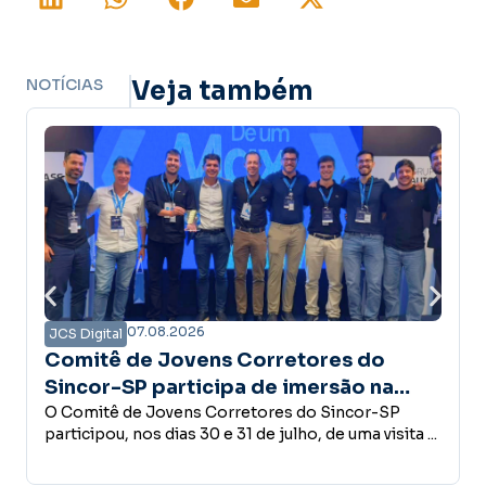
NOTÍCIAS
Veja também
07.08.2026
JCS Digital
orretores do
Campanha Amanhã Segur
 de imersão na
confiança é a base do
trutura do Grupo
tores do Sincor-SP
desenvolvimento econô
Empreender, investir, contratar 
e julho, de uma visita ...
conceder crédito ou abrir um no
decisões que fazem parte do des