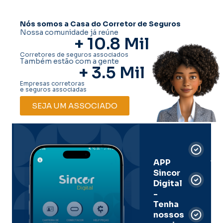
Nós somos a Casa do Corretor de Seguros
Nossa comunidade já reúne
+ 
10.8
 Mil
Corretores de seguros associados
Também estão com a gente
+ 
3.5
 Mil
Empresas corretoras
e seguros associadas
SEJA UM ASSOCIADO
Car
Dig
Ass
APP
Sincor
Pre
Digital
-
Men
Tenha
e
nossos
pal