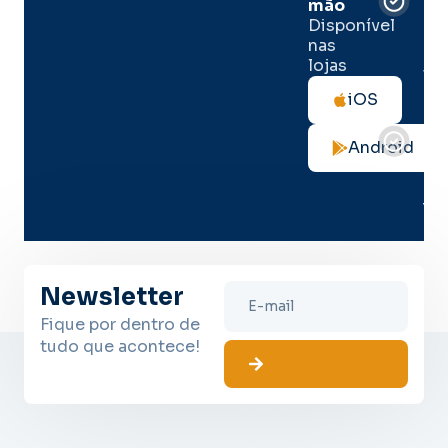
de
mão
seg
Disponível
de 
nas
lojas
Tod
as
iOS
not
de
Android
seg
no
me
lug
Newsletter
Fique por dentro de
tudo que acontece!