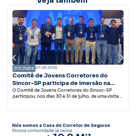
Veja também
07.08.2026
JCS Digital
retores do
Campanha Amanhã Seguro 
 imersão na
confiança é a base do
utura do Grupo
es do Sincor-SP
desenvolvimento econômi
Empreender, investir, contratar func
ulho, de uma visita ...
conceder crédito ou abrir um novo 
decisões que fazem parte do desenvo
Nós somos a Casa do Corretor de Seguros
Nossa comunidade já reúne