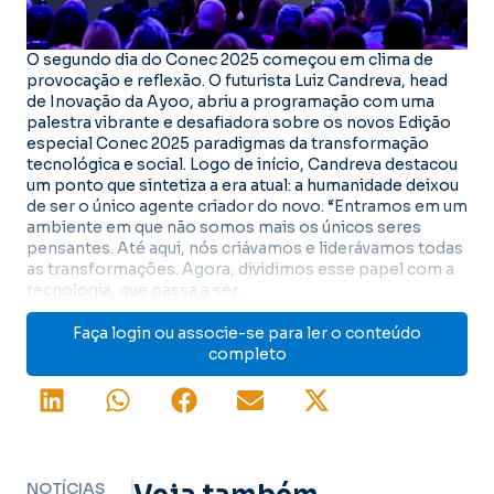
O segundo dia do Conec 2025 começou em clima de
provocação e reflexão. O futurista Luiz Candreva, head
de Inovação da Ayoo, abriu a programação com uma
palestra vibrante e desafiadora sobre os novos Edição
especial Conec 2025 paradigmas da transformação
tecnológica e social. Logo de início, Candreva destacou
um ponto que sintetiza a era atual: a humanidade deixou
de ser o único agente criador do novo. “Entramos em um
ambiente em que não somos mais os únicos seres
pensantes. Até aqui, nós criávamos e liderávamos todas
as transformações. Agora, dividimos esse papel com a
tecnologia, que passa a ser…
Faça login ou associe-se para ler o conteúdo
completo
NOTÍCIAS