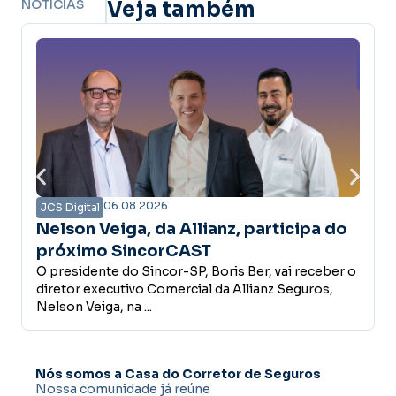
NOTÍCIAS
Veja também
06.08.2026
JCS Digital
o
Associativa Premiada contempla
primeira corretora de seguros com
r o
prêmio de R$ 5 mil
O Sincor-SP divulgou a primeira ganhadora da
campanha Associativa Premiada. No sorteio
realizado em 26 de julho, a ...
Nós somos a Casa do Corretor de Seguros
Nossa comunidade já reúne