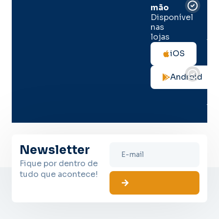
de
mão
seg
Disponível
de 
nas
lojas
Tod
as
iOS
not
de
Android
seg
no
me
lug
Newsletter
Fique por dentro de
tudo que acontece!