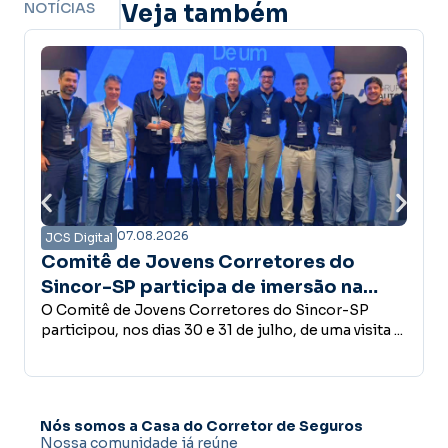
NOTÍCIAS
Veja também
07.08.2026
JCS Digital
 Corretores do
Campanha Amanhã Se
pa de imersão na
confiança é a base do
 estrutura do Grupo
rretores do Sincor-SP
desenvolvimento ec
Empreender, investir, contrat
31 de julho, de uma visita ...
conceder crédito ou abrir u
decisões que fazem parte do 
Nós somos a Casa do Corretor de Seguros
Nossa comunidade já reúne