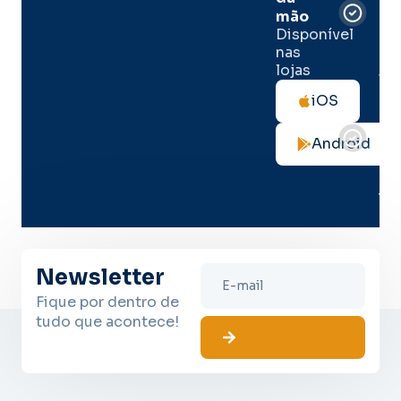
de
mão
seg
Disponível
de 
nas
lojas
Tod
as
iOS
not
de
Android
seg
no
me
lug
Newsletter
Fique por dentro de
tudo que acontece!