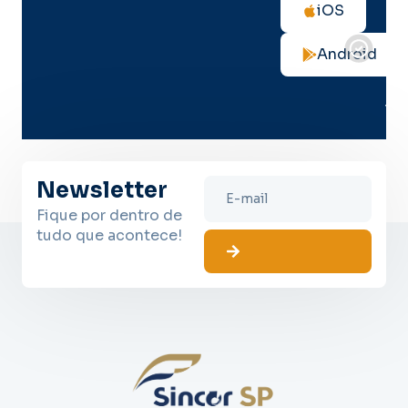
as
iOS
not
de
Android
seg
no
me
lug
Newsletter
Fique por dentro de
tudo que acontece!