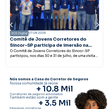
07.08.2026
JCS Digital
 Corretores do
Campanha Amanhã Se
pa de imersão na
confiança é a base do
 estrutura do Grupo
rretores do Sincor-SP
desenvolvimento ec
Empreender, investir, contrat
31 de julho, de uma visita ...
conceder crédito ou abrir u
decisões que fazem parte do 
Nós somos a Casa do Corretor de Seguros
Nossa comunidade já reúne
+ 
10.8
 Mil
Corretores de seguros associados
Também estão com a gente
+ 
3.5
 Mil
Empresas corretoras