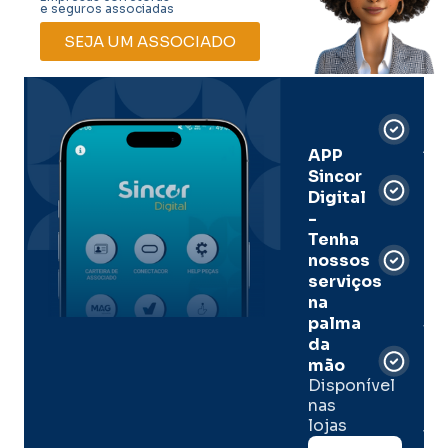
e seguros associadas
SEJA UM ASSOCIADO
Car
Dig
Ass
APP
Sincor
Pre
Digital
-
Men
Tenha
e
nossos
pal
serviços
onl
na
palma
Sua
da
apó
de
mão
seg
Disponível
de 
nas
lojas
Tod