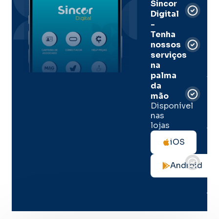
Sincor
Pre
Digital
-
Men
Tenha
e
nossos
pal
serviços
onl
na
palma
Sua
da
apó
de
mão
seg
Disponível
de 
nas
lojas
Tod
as
iOS
not
de
Android
seg
no
me
lug