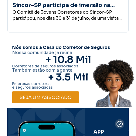
articipa de imersão na
confiança é a b
onhece estrutura do Grupo
vens Corretores do Sincor-SP
desenvolvimen
Empreender, investir,
ias 30 e 31 de julho, de uma visita ...
conceder crédito ou
decisões que fazem p
Nós somos a Casa do Corretor de Seguros
Nossa comunidade já reúne
+ 
10.8
 Mil
Corretores de seguros associados
Também estão com a gente
+ 
3.5
 Mil
Empresas corretoras
e seguros associadas
SEJA UM ASSOCIADO
Car
Dig
Ass
APP