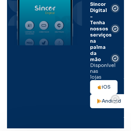
Sincor
Pre
Digital
-
Men
Tenha
e
nossos
pal
serviços
onl
na
palma
Sua
da
apó
de
mão
seg
Disponível
de 
nas
lojas
Tod
as
iOS
not
de
Android
seg
no
me
lug