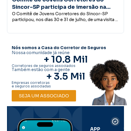
P participa de imersão na
confiança é 
e conhece estrutura do Grupo
e Jovens Corretores do Sincor-SP
desenvolvi
Empreender, inve
nos dias 30 e 31 de julho, de uma visita ...
conceder crédit
ss
decisões que faz
Nós somos a Casa do Corretor de Seguros
Nossa comunidade já reúne
+ 
10.8
 Mil
Corretores de seguros associados
Também estão com a gente
+ 
3.5
 Mil
Empresas corretoras
e seguros associadas
SEJA UM ASSOCIADO
Car
Dig
Ass
APP