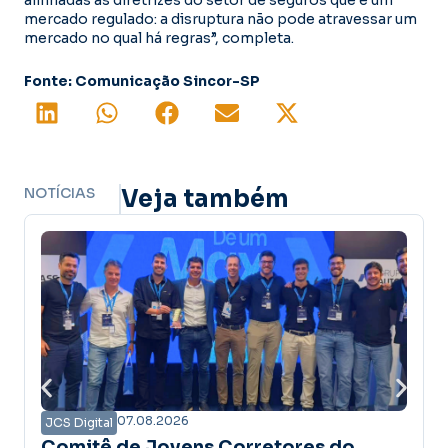
mercado regulado: a disruptura não pode atravessar um
mercado no qual há regras”, completa.
Fonte: Comunicação Sincor-SP
NOTÍCIAS
Veja também
07.08.2026
07.08
JCS Digital
de Jovens Corretores do
Campanha A